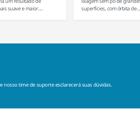
na um resultado de
lixagem sem pó de grande
ais suave e maior…
superfícies, com órbita de
, e nosso time de suporte esclarecerá suas dúvidas.