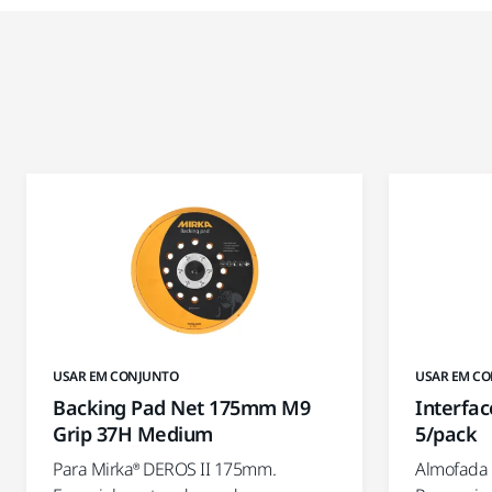
USAR EM CONJUNTO
USAR EM C
Backing Pad Net 175mm M9
Interfa
Grip 37H Medium
5/pack
Para Mirka® DEROS II 175mm.
Almofada 