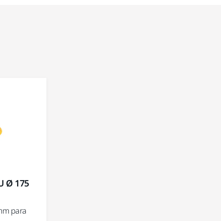
U Ø 175
 mm para