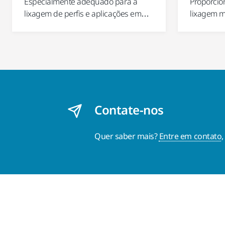
Especialmente adequado para a
Proporcio
lixagem de perfis e aplicações em…
lixagem m
Contate-nos
Quer saber mais?
Entre em contato