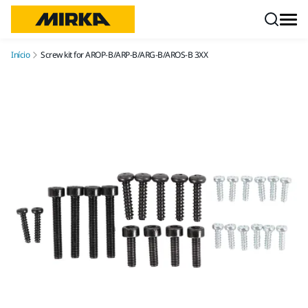
Pular para o conteúdo
Início
Screw kit for AROP-B/ARP-B/ARG-B/AROS-B 3XX