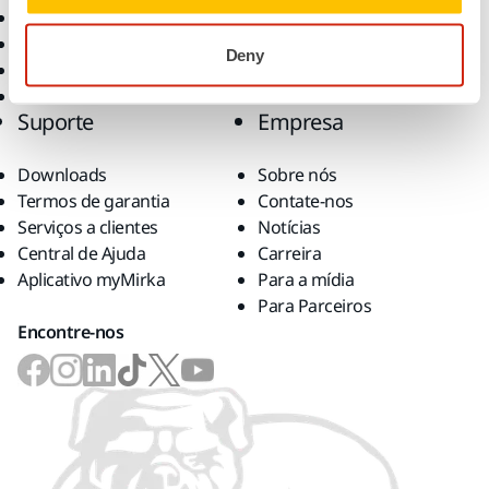
Abrasivos e Compostos
Aplicações
Acessórios e Consumíveis
Soluções
Deny
Superabrasivos
Melhores marcas
Suporte
Empresa
Downloads
Sobre nós
Termos de garantia
Contate-nos
Serviços a clientes
Notícias
Central de Ajuda
Carreira
Aplicativo myMirka
Para a mídia
Para Parceiros
Encontre-nos