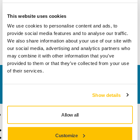
Comprimento
95 mm
This website uses cookies
Largura
65 mm
We use cookies to personalise content and ads, to
provide social media features and to analyse our traffic.
We also share information about your use of our site with
our social media, advertising and analytics partners who
may combine it with other information that you’ve
provided to them or that they’ve collected from your use
of their services.
Contate-nos
Quer saber mais?
Entre em contato
, e nosso time de
suporte esclarecerá suas dúvidas.
Show details
Produtos
Conhecimento
Allow all
especializado
Ferramentas elétricas
Customize
Lixamento sem pó
Indústrias