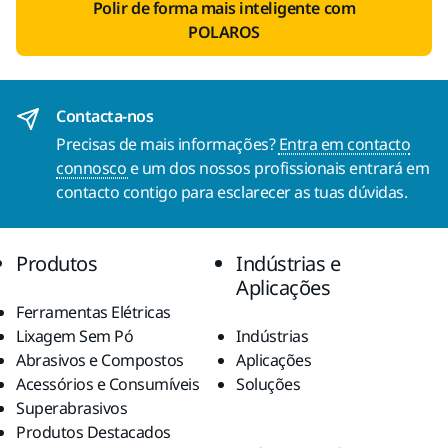
Polir de forma mais inteligente com
POLAROS
Contacta-nos
Precisas de mais informações?
Entra em contacto
connosco
e um dos nossos profissionais entrará em
contacto contigo para esclarecer as tuas dúvidas.
Produtos
Indústrias e
Aplicações
Ferramentas Elétricas
Lixagem Sem Pó
Indústrias
Abrasivos e Compostos
Aplicações
Acessórios e Consumíveis
Soluções
Superabrasivos
Produtos Destacados