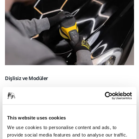
Dişlisiz ve Modüler
Mirka'nın Kıdemli Geliştirme Mühendisi Simon Bäck, polisaj
makinesinin popülerliğinde belirleyici etken olarak
POLAROS'un bir başka özelliğine dikkat çekiyor.
"Bence POLAROS'un başarısının ardındaki sır ve bizi en çok
This website uses cookies
gururlandıran detay, dişli barındırmayan tasarımı. Bu
We use cookies to personalise content and ads, to
tasarımı kusursuz hale getirmek uzun zaman alsa da ortaya
provide social media features and to analyse our traffic.