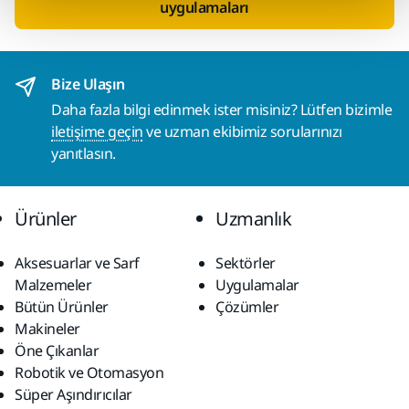
uygulamaları
Bize Ulaşın
Daha fazla bilgi edinmek ister misiniz? Lütfen bizimle
iletişime geçin
ve uzman ekibimiz sorularınızı
yanıtlasın.
Ürünler
Uzmanlık
Aksesuarlar ve Sarf
Sektörler
Malzemeler
Uygulamalar
Bütün Ürünler
Çözümler
Makineler
Öne Çıkanlar
Robotik ve Otomasyon
Süper Aşındırıcılar