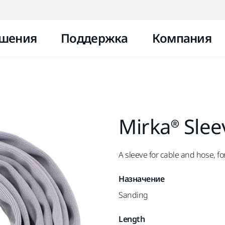
Перейти к контенту
шения
Поддержка
Компания
Mirka® Slee
A sleeve for cable and hose, fo
Назначение
Sanding
Length