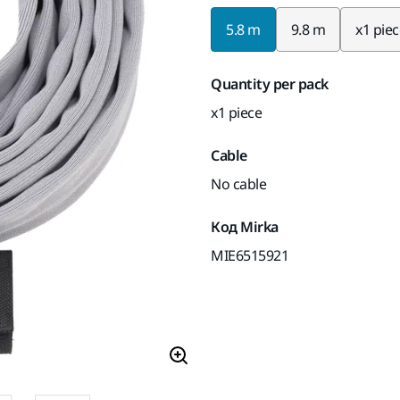
5.8 m
9.8 m
x1 pie
Quantity per pack
x1 piece
Cable
No cable
Код Mirka
MIE6515921