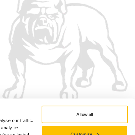
Allow all
yse our traffic.
 analytics
Customize
y’ve collected