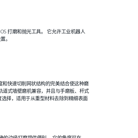
AIROS 打磨和抛光工具。 它允许工业机器人
设置。
。 柔软度和快速切削网状结构的完美结合使这种磨
随机轨道式墙壁磨机兼容，并且与手磨板、杆式
度选择，适用于从重型材料去除到精细表面
用，为精确的边缘打磨提供便利。 它的角度可在