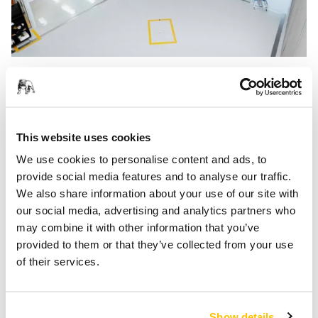
Rinnoviamo in maniera sostenibile il settore della
preparazione delle superfici e siamo leader in tutti i
segmenti del nostro mercato. Ciò significa che, attraverso
approfondite ricerche e un atteggiamento proattivo,
This website uses cookies
offriamo ai nostri clienti sistemi, utensili e servizi di alta
We use cookies to personalise content and ads, to
qualità. Non elaboriamo solo singole soluzioni a breve
provide social media features and to analyse our traffic.
termine, ma lavoriamo costantemente per ottenere
We also share information about your use of our site with
miglioramenti sostenibili e di lungo termine nell'intero
our social media, advertising and analytics partners who
settore e nel processo completo, dal punto di vista tecnico,
may combine it with other information that you’ve
economico, ambientale e lavorativo.
provided to them or that they’ve collected from your use
of their services.
La nostra motivazione è ed è sempre stata data dalla volontà
di superare qualsiasi livello di difficoltà.
Questo ci ha permesso di diventare i leader di mercato a
Show details