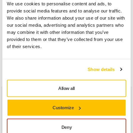
câble électrique et tuyau d'aspiration
We use cookies to personalise content and ads, to
provide social media features and to analyse our traffic.
Tuyau pré-assemblé avec un câble CE 230V
We also share information about your use of our site with
dans une gaine de protection.
our social media, advertising and analytics partners who
may combine it with other information that you’ve
provided to them or that they’ve collected from your use
Mirka 1230 classe L aspirateur
of their services.
professionnel, tuyau non inclus
Disponible en version AFC nettoyage du filtre
automatique ou PC nettoyage du filtre
Show details
manuel.
Allow all
Ce sont les utilisateurs de la ponceuse Mirka DEROS qui
en parlent le mieux
Customize
Les Avis Sont Unanimes – Mirka DEROS est La
Ponceuse Orbitale La Plus Populaire
Deny