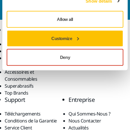
Show details
nous
et notre équipe d'experts répondra à vos
questions.
Allow all
Produits
Savoir-Faire
Customize
Outils Électroportatifs
Secteurs
Ponçage Sans Poussière
Applications
Deny
Abrasifs et Pâtes de
Solutions
Polissage
Accessoires et
Consommables
Superabrasifs
Top Brands
Support
Entreprise
Téléchargements
Qui Sommes-Nous ?
Conditions de la Garantie
Nous Contacter
Service Client
Actualités