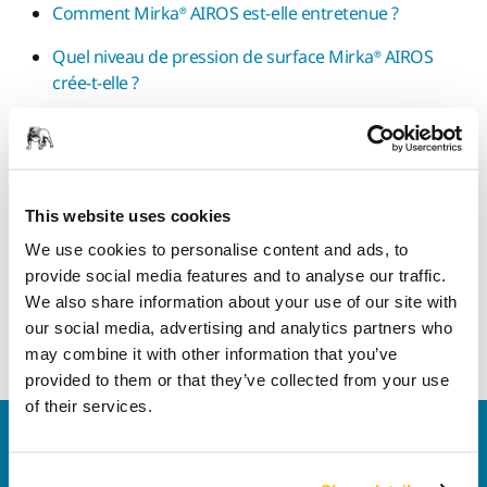
Comment Mirka® AIROS est-elle entretenue ?
Quel niveau de pression de surface Mirka® AIROS
crée-t-elle ?
Finition Automobile
Qu'est-ce que Golden Finish ?
This website uses cookies
Qu'est-ce qui est inclus dans le kit Golden Finish ?
We use cookies to personalise content and ads, to
Qu’est-ce que l'OSP ?
provide social media features and to analyse our traffic.
We also share information about your use of our site with
Bois
our social media, advertising and analytics partners who
may combine it with other information that you’ve
Quelle est la différence entre les joints de bande ?
provided to them or that they’ve collected from your use
of their services.
Nous contacter
Vous souhaitez en savoir plus ?
Prenez contact avec