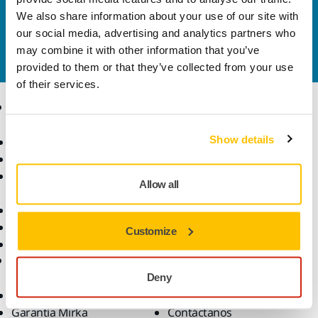
Contacta con nosotros
We also share information about your use of our site with
¿Necesitas más información?
Ponte en contacto con
our social media, advertising and analytics partners who
nosotros
y uno de nuestros profesionales se pondrá
may combine it with other information that you’ve
en contacto contigo para resolver tus dudas.
provided to them or that they’ve collected from your use
of their services.
Productos
Sectores y
Aplicaciones
Show details
Máquinas
Lijado Libre de Polvo
Sectores
Abrasivos y Pastas de
Aplicaciones
Allow all
Pulido
Soluciones
Accesorios y Consumibles
Superabrasivos
Customize
Productos Destacados
Ayuda
Acerca de Mirka
Deny
Descargas
Quiénes somos
Garantía Mirka
Contáctanos