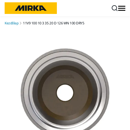
Ugrás a tartalomhoz
Kezdőlap
11V9 100 10 3 35 20 D 126 WN 100 DRY5