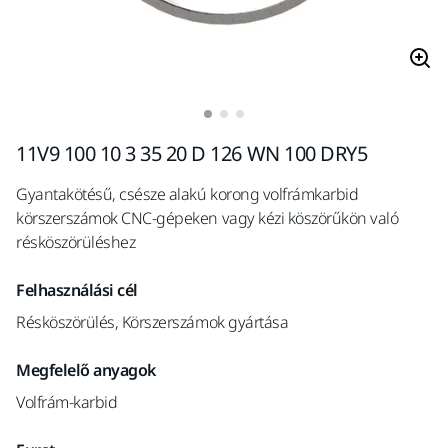
11V9 100 10 3 35 20 D 126 WN 100 DRY5
Gyantakötésű, csésze alakú korong volfrámkarbid
körszerszámok CNC-gépeken vagy kézi köszörűkön való
résköszörüléshez
Felhasználási cél
Résköszörülés, Körszerszámok gyártása
Megfelelő anyagok
Volfrám-karbid