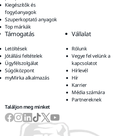
Kiegészítők és
fogyóanyagok
Szuperkoptató anyagok
Top márkák
Támogatás
Vállalat
Letöltések
Rólunk
Jótállási feltételek
Vegye fel velünk a
Ügyfélszolgálat
kapcsolatot
Súgóközpont
Hírlevél
myMirka alkalmazás
Hír
Karrier
Média számára
Partnereknek
Találjon meg minket