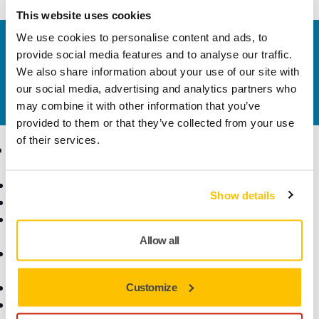
This website uses cookies
We use cookies to personalise content and ads, to
Vegye fel velünk a kapcsolatot
provide social media features and to analyse our traffic.
Szeretne többet tudni?
Kérjük, vegye fel velünk a
We also share information about your use of our site with
kapcsolatot
és szakértő Támogató csapatunk
our social media, advertising and analytics partners who
válaszol kérdéseire.
may combine it with other information that you’ve
provided to them or that they’ve collected from your use
of their services.
Termékek
Tudásbázis
Elektromos szerszámok
Iparágak
Show details
Pormentes csiszolás
Alkalmazások
Csiszolóanyagok és
Megoldások
polírpaszták
Allow all
Kiegészítők és
fogyóanyagok
Szuperkoptató anyagok
Customize
Top márkák