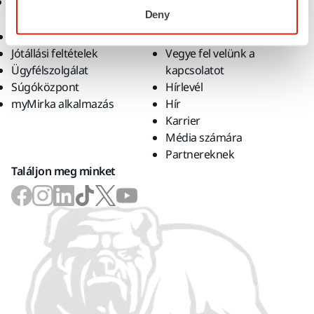
Támogatás
Vállalat
Deny
Letöltések
Rólunk
Jótállási feltételek
Vegye fel velünk a
Ügyfélszolgálat
kapcsolatot
Súgóközpont
Hírlevél
myMirka alkalmazás
Hír
Karrier
Média számára
Partnereknek
Találjon meg minket