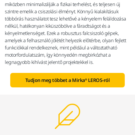
miközben minimalizálják a fizikai terhelést, és teljesen új
szintre emelik a csiszolási élményt. Könnyű kialakításuk
többórás használatot tesz lehetővé a kényelem feláldozása
nélkül, hatékonyan kiküszöbölve a fáradtságot és a
kényelmetlenséget. Ezek a robusztus falcsiszoló gépek,
amelyek a felhasználó jólétét helyezik előtérbe, olyan fejlett
funkciókkal rendelkeznek, mint például a változtatható
motorfordulatszám, így könnyedén megbirkózhat a
legnagyobb kihívást jelentő projektekkel is.
Tudjon meg többet a Mirka® LEROS-ról