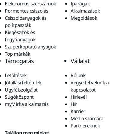
Elektromos szerszámok
Iparágak
Pormentes csiszolás
Alkalmazások
Csiszolóanyagok és
Megoldások
polírpaszták
Kiegészítők és
fogyóanyagok
Szuperkoptató anyagok
Top márkák
Támogatás
Vállalat
Letöltések
Rólunk
Jótállási feltételek
Vegye fel velünk a
Ügyfélszolgálat
kapcsolatot
Súgóközpont
Hírlevél
myMirka alkalmazás
Hír
Karrier
Média számára
Partnereknek
Találjon meg minket