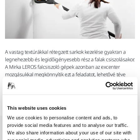
A vastag textúrákkal rétegzett sarkok kezelése gyakran a
legnehezebb és legidőigényesebb rész a falak csiszolásakor.
A Mirka LEROS falcsiszoló gépek azonban az excenter
mozgásukkal megkönnyítik ezt a feladatot, lehetővé téve
számunkra, hogy könnyedén navigáljunk szűk helyeken és
sarkokban. Ezenkívül a falcsiszoló gép eltávolítható
talpházzal rendelkezik, amelyet kifejezetten az élek és a
merőleges falak csiszolására terveztek.
This website uses cookies
We use cookies to personalise content and ads, to
provide social media features and to analyse our traffic.
Rövid, de erőteljes
We also share information about your use of our site with
LEROS-S a könnyű csiszoláshoz nehezen