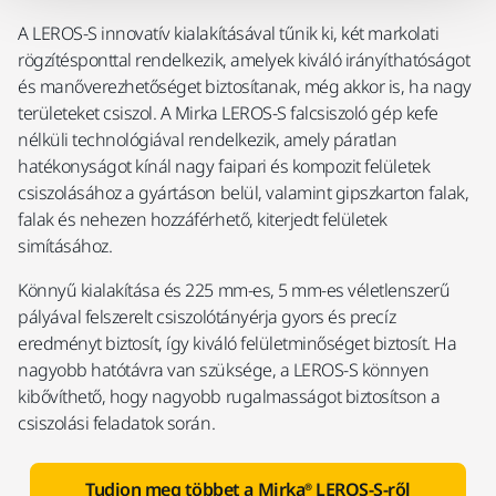
A LEROS-S innovatív kialakításával tűnik ki, két markolati
rögzítésponttal rendelkezik, amelyek kiváló irányíthatóságot
és manőverezhetőséget biztosítanak, még akkor is, ha nagy
területeket csiszol. A Mirka LEROS-S falcsiszoló gép kefe
nélküli technológiával rendelkezik, amely páratlan
hatékonyságot kínál nagy faipari és kompozit felületek
csiszolásához a gyártáson belül, valamint gipszkarton falak,
falak és nehezen hozzáférhető, kiterjedt felületek
simításához.
Könnyű kialakítása és 225 mm-es, 5 mm-es véletlenszerű
pályával felszerelt csiszolótányérja gyors és precíz
eredményt biztosít, így kiváló felületminőséget biztosít. Ha
nagyobb hatótávra van szüksége, a LEROS-S könnyen
kibővíthető, hogy nagyobb rugalmasságot biztosítson a
csiszolási feladatok során.
Tudjon meg többet a Mirka® LEROS-S-ről