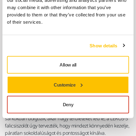
our social media, advertising and analytics partners who
elérhető helyeken
may combine it with other information that you’ve
provided to them or that they’ve collected from your use
of their services.
Show details
Allow all
Customize
A Mirka LEROS-S egy kompakt, de erős falicsiszoló gép,
amely ugyanazt a kiváló teljesítményt nyújtja, mint nagyobb
Deny
testvére, a Mirka LEROS, de rövidebb méretben. Akár szűk
sarkokban dolgozik, akár nagy területeket fed le, a LEROS-S
falicsiszolót úgy tervezték, hogy mindezt könnyedén kezelje,
páratlan sokoldalúságot és pontosságot kínálva.