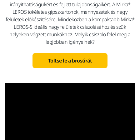
irányíthatóságukért és fejlett tulajdonságaikért. A Mirka®
LEROS tökéletes gipszkartonok, mennyezetek és nagy
felületek előkészítésére. Mindeközben a kompaktabb Mirka®
LEROS-S ideális nagy felületek csiszolásához és szűk
helyeken végzett munkákhoz. Melyik csiszoló felel meg a
legjobban igényeinek?
Töltse le a brosúrát