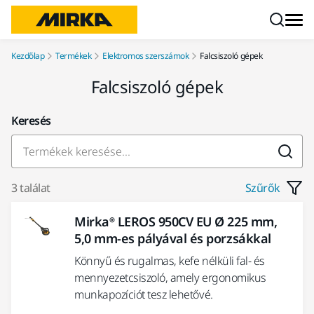
Ugrás a tartalomhoz
Kezdőlap
Termékek
Elektromos szerszámok
Falcsiszoló gépek
Falcsiszoló gépek
Keresés
3 találat
Szűrők
Mirka® LEROS 950CV EU Ø 225 mm,
5,0 mm-es pályával és porzsákkal
Könnyű és rugalmas, kefe nélküli fal- és
mennyezetcsiszoló, amely ergonomikus
munkapozíciót tesz lehetővé.