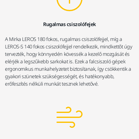
Rugalmas csiszolófejek
A Mirka LEROS 180 fokos, rugalmas csiszolófejjel, míg a
LEROS-S 140 fokos csiszolófejjel rendelkezik, mindkettőt úgy
tervezték, hogy könnyedén kövessék a kezelő mozgását és
elérjék a legszűkebb sarkokat is. Ezek a falcsiszoló gépek
ergonomikus munkahelyzetet biztosítanak, így csökkentik a
gyakori szünetek szükségességét, és hatékonyabb,
erőfeszítés nélküli munkát tesznek lehetővé.