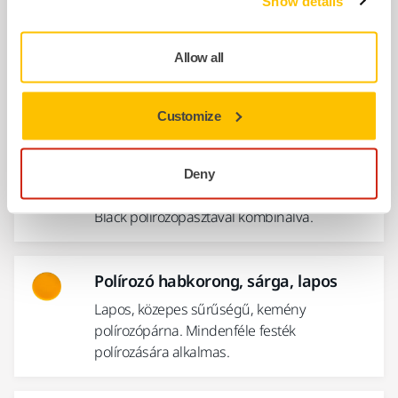
Show details
Polírozó habkorong, fekete, lapos
Allow all
Hologram eltávolítására szolgáló, lapos
habszivacs betét.
Customize
Polírozó habkorong, fekete, M,
hullámos
Deny
Sötétebb színek polírozásához Polarshine® 12
Black polírozópasztával kombinálva.
Polírozó habkorong, sárga, lapos
Lapos, közepes sűrűségű, kemény
polírozópárna. Mindenféle festék
polírozására alkalmas.