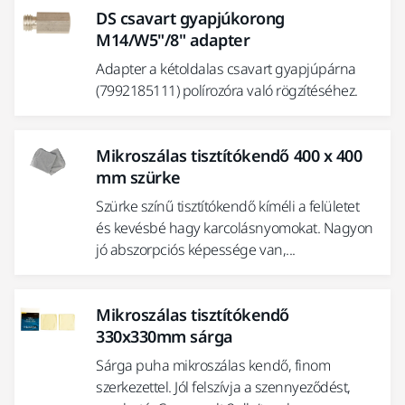
DS csavart gyapjúkorong
M14/W5"/8" adapter
Adapter a kétoldalas csavart gyapjúpárna
(7992185111) polírozóra való rögzítéséhez.
Mikroszálas tisztítókendő 400 x 400
mm szürke
Szürke színű tisztítókendő kíméli a felületet
és kevésbé hagy karcolásnyomokat. Nagyon
jó abszorpciós képessége van,...
Mikroszálas tisztítókendő
330x330mm sárga
Sárga puha mikroszálas kendő, finom
szerkezettel. Jól felszívja a szennyeződést,