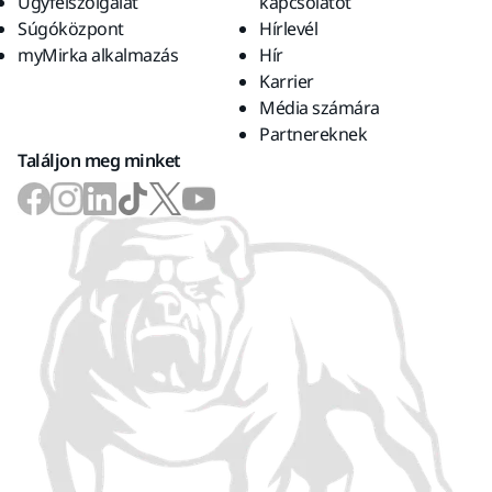
Ügyfélszolgálat
kapcsolatot
Súgóközpont
Hírlevél
myMirka alkalmazás
Hír
Karrier
Média számára
Partnereknek
Találjon meg minket