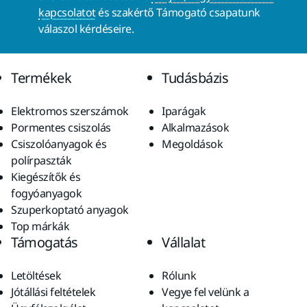
kapcsolatot
és szakértő Támogató csapatunk
válaszol kérdéseire.
Termékek
Tudásbázis
Elektromos szerszámok
Iparágak
Pormentes csiszolás
Alkalmazások
Csiszolóanyagok és
Megoldások
polírpaszták
Kiegészítők és
fogyóanyagok
Szuperkoptató anyagok
Top márkák
Támogatás
Vállalat
Letöltések
Rólunk
Jótállási feltételek
Vegye fel velünk a