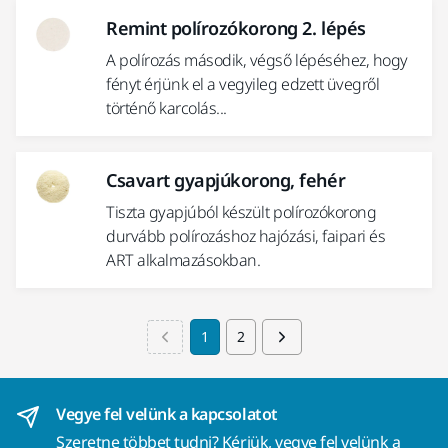
Remint polírozókorong 2. lépés
A polírozás második, végső lépéséhez, hogy
fényt érjünk el a vegyileg edzett üvegről
történő karcolás...
Csavart gyapjúkorong, fehér
Tiszta gyapjúból készült polírozókorong
durvább polírozáshoz hajózási, faipari és
ART alkalmazásokban.
1
2
Vegye fel velünk a kapcsolatot
Szeretne többet tudni?
Kérjük, vegye fel velünk a