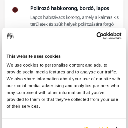
Polírozó habkorong, bordó, lapos
Lapos habszivacs korong, amely alkalmas kis
területek és szűk helyek polírozására forgó
szerszámokkal.
Polírozó habkorong, fehér, lapos
This website uses cookies
Lapos, kemény polírozópárna, Mirka® ROP2-
We use cookies to personalise content and ads, to
312NV polírozóval való OEM
provide social media features and to analyse our traffic.
alkalmazásokhoz tervezve
We also share information about your use of our site with
our social media, advertising and analytics partners who
may combine it with other information that you’ve
Polírozó habkorong, narancssárga,
provided to them or that they’ve collected from your use
hullámos
of their services.
Különösen alkalmas sötétebb színekhez
vagy lágyabb festékekhez és lakkokhoz.