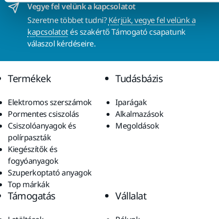
Vegye fel velünk a kapcsolatot
Szeretne többet tudni?
Kérjük, vegye fel velünk a
kapcsolatot
és szakértő Támogató csapatunk
válaszol kérdéseire.
Termékek
Tudásbázis
Elektromos szerszámok
Iparágak
Pormentes csiszolás
Alkalmazások
Csiszolóanyagok és
Megoldások
polírpaszták
Kiegészítők és
fogyóanyagok
Szuperkoptató anyagok
Top márkák
Támogatás
Vállalat