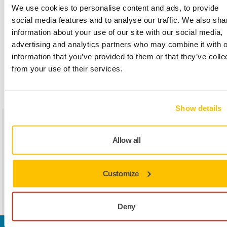
Storbacka
kiválóságért
Johan
beszerzési
We use cookies to personalise content and ads, to provide
felelős
Back
vezetője
social media features and to analyse our traffic. We also sha
vezető
information about your use of our site with our social media,
advertising and analytics partners who may combine it with o
Magnus
ellátási
information that you’ve provided to them or that they’ve colle
Björk
láncért
from your use of their services.
felelős
vezető
Show details
Adminisztráció
Olav
pénzügyi
Ulla Kauppi
HR-vezető
Allow all
Hellman
igazgató
Andreas
pénzügyi
Mikael
ügyvezető
Customize
Envik
vezető
Håkans
igazgató,
ICT
Deny