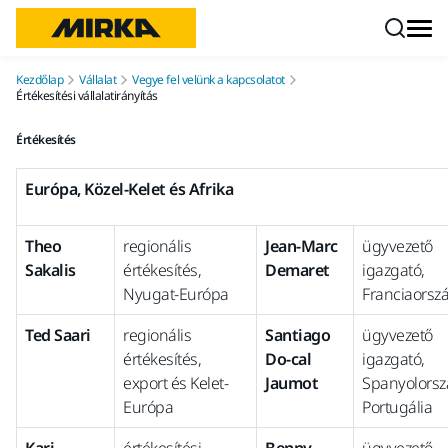
Ugrás a tartalomhoz
Kezdőlap
Vállalat
Vegye fel velünk a kapcsolatot
Értékesítési vállalatirányítás
Értékesítés
Európa, Közel-Kelet és Afrika
Theo
regionális
Jean-Marc
ügyvezető
Sakalis
értékesítés,
Demaret
igazgató,
Nyugat-Európa
Franciaorsz
Ted Saari
regionális
Santiago
ügyvezető
értékesítés,
Do-cal
igazgató,
export és Kelet-
Jaumot
Spanyolorsz
Európa
Portugália