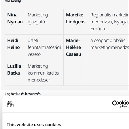
Marketing
Nina
Marketing
Mareike
Regionális marketi
Nyman
igazgató
Lindgens
menedzser, Nyugat
Európa
Heidi
üzleti
Marie-
a csoport globális
Heino
fenntarthatósági
Hélène
marketingmenedzs
vezető
Caseau
Luzilla
Marketing
Backa
kommunikációs
menedzser
Logisztika és beszerzés
Joachim
operatív
Johan
szállítmányozási
Rännar
igazgató
Vestlin
vezető
This website uses cookies
Niklas
működési
Stig-
a csoport