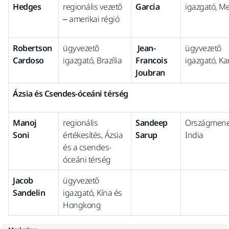
Hedges
regionális vezető
Garcia
igazgató, M
– amerikai régió
Robertson
ügyvezető
Jean-
ügyvezető
Cardoso
igazgató, Brazília
Francois
igazgató, K
Joubran
Ázsia és Csendes-óceáni térség
Manoj
regionális
Sandeep
Országmene
Soni
értékesítés, Ázsia
Sarup
India
és a csendes-
óceáni térség
Jacob
ügyvezető
Sandelin
igazgató, Kína és
Hongkong