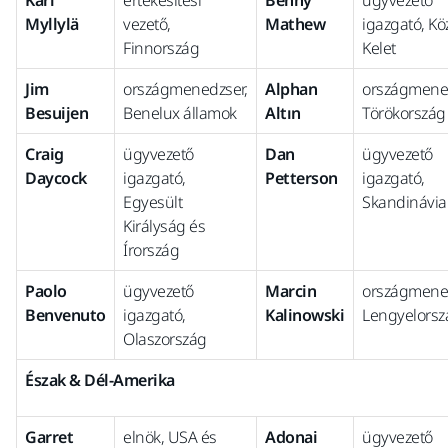
Kari
értékesítési
Benny
ügyvezető
Myllylä
vezető,
Mathew
igazgató, Kö
Finnország
Kelet
Jim
országmenedzser,
Alphan
országmened
Besuijen
Benelux államok
Altın
Törökország
Craig
ügyvezető
Dan
ügyvezető
Daycock
igazgató,
Petterson
igazgató,
Egyesült
Skandinávia
Királyság és
Írország
Paolo
ügyvezető
Marcin
országmened
Benvenuto
igazgató,
Kalinowski
Lengyelorsz
Olaszország
Észak & Dél-Amerika
Garret
elnök, USA és
Adonai
ügyvezető