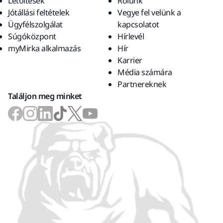
Letöltések
Rólunk
Jótállási feltételek
Vegye fel velünk a
Ügyfélszolgálat
kapcsolatot
Súgóközpont
Hírlevél
myMirka alkalmazás
Hír
Karrier
Média számára
Partnereknek
Találjon meg minket