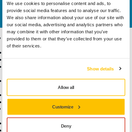
Szeretne többet tudni?
Kérjük, vegye fel velünk a
We use cookies to personalise content and ads, to
kapcsolatot
és szakértő Támogató csapatunk
provide social media features and to analyse our traffic.
válaszol kérdéseire.
We also share information about your use of our site with
our social media, advertising and analytics partners who
may combine it with other information that you’ve
Termékek
Tudásbázis
provided to them or that they’ve collected from your use
of their services.
Elektromos szerszámok
Iparágak
Pormentes csiszolás
Alkalmazások
Csiszolóanyagok és
Megoldások
Show details
polírpaszták
Kiegészítők és
fogyóanyagok
Allow all
Szuperkoptató anyagok
Top márkák
Customize
Támogatás
Vállalat
Letöltések
Rólunk
Deny
Jótállási feltételek
Vegye fel velünk a