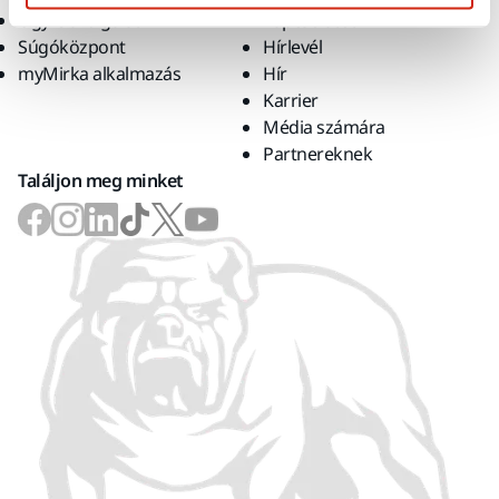
Ügyfélszolgálat
kapcsolatot
Súgóközpont
Hírlevél
myMirka alkalmazás
Hír
Karrier
Média számára
Partnereknek
Találjon meg minket