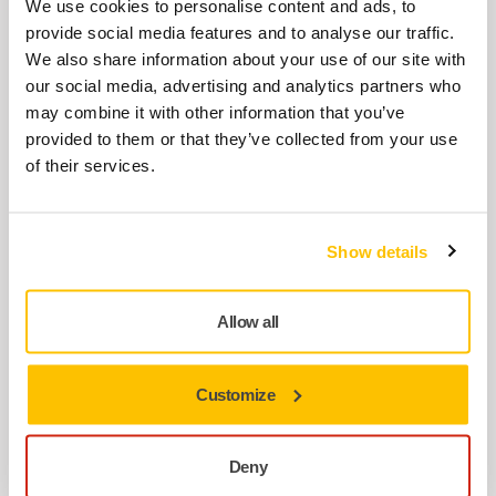
We use cookies to personalise content and ads, to
2016
– Létrejön a Mirka Middle East.
provide social media features and to analyse our traffic.
We also share information about your use of our site with
2017
- Mirka és Cafro egyesítik erőiket, hogy
our social media, advertising and analytics partners who
terjeszkedjenek a szupercsiszoló anyagok területén.
may combine it with other information that you’ve
2017
– A
Mirka AOS-B
130NV Red Dot
provided to them or that they’ve collected from your use
terméktervezési díjat kapott kiemelkedő
of their services.
kialakításáért.
2018
– A
Mirka® LEROS
Red Dot: A legjobbak
Show details
legjobbja díjat nyert úttörő kialakításáért.
2019 –
A
Mirka® AROS-B
a SEMA Show 2019 globális
Allow all
médiadíj egyik nyertese volt.
2021
– elektromos szerszámaink közül négy „World
Customize
Tool-díjat” nyert. A nyertesek a következők:
Mirka® AOS-B, Mirka® ARP-B
,
Mirka® DEOS
és
Mirka® DEROS
.
Deny