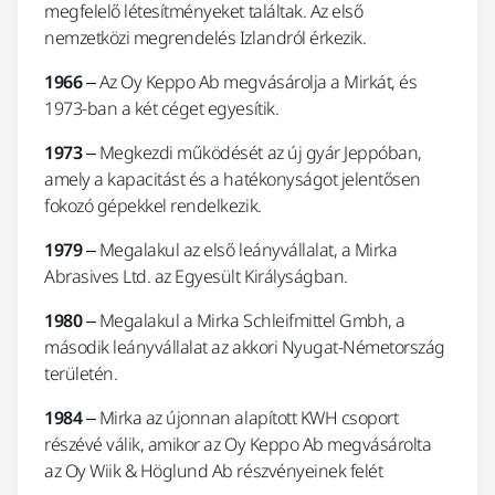
megfelelő létesítményeket találtak. Az első
nemzetközi megrendelés Izlandról érkezik.
1966
– Az Oy Keppo Ab megvásárolja a Mirkát, és
1973-ban a két céget egyesítik.
1973
– Megkezdi működését az új gyár Jeppóban,
amely a kapacitást és a hatékonyságot jelentősen
fokozó gépekkel rendelkezik.
1979
– Megalakul az első leányvállalat, a Mirka
Abrasives Ltd. az Egyesült Királyságban.
1980
– Megalakul a Mirka Schleifmittel Gmbh, a
második leányvállalat az akkori Nyugat-Németország
területén.
1984
– Mirka az újonnan alapított KWH csoport
részévé válik, amikor az Oy Keppo Ab megvásárolta
az Oy Wiik & Höglund Ab részvényeinek felét