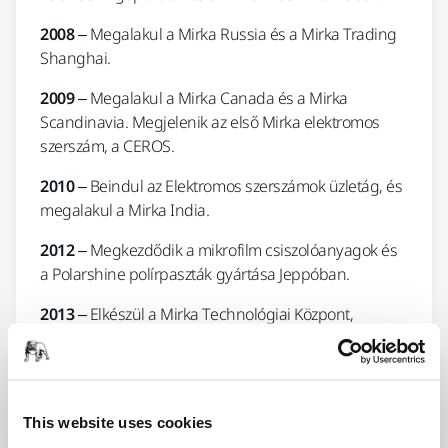
2008
– Megalakul a Mirka Russia és a Mirka Trading
Shanghai.
2009
– Megalakul a Mirka Canada és a Mirka
Scandinavia. Megjelenik az első Mirka elektromos
szerszám, a CEROS.
2010
– Beindul az Elektromos szerszámok üzletág, és
megalakul a Mirka India.
2012
– Megkezdődik a mikrofilm csiszolóanyagok és
a Polarshine polírpaszták gyártása Jeppóban.
2013
– Elkészül a Mirka Technológiai Központ,
megalakul a Mirka Turkey és a KWH Mirka Ltd. a
belga fióktelep.
2014 –
A Mirka DEROS Red Dot ipari formatervezési
This website uses cookies
díjat nyer.