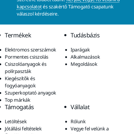
kapcsolatot
és szakértő Támogató csapatunk
válaszol kérdéseire.
Termékek
Tudásbázis
Elektromos szerszámok
Iparágak
Pormentes csiszolás
Alkalmazások
Csiszolóanyagok és
Megoldások
polírpaszták
Kiegészítők és
fogyóanyagok
Szuperkoptató anyagok
Top márkák
Támogatás
Vállalat
Letöltések
Rólunk
Jótállási feltételek
Vegye fel velünk a