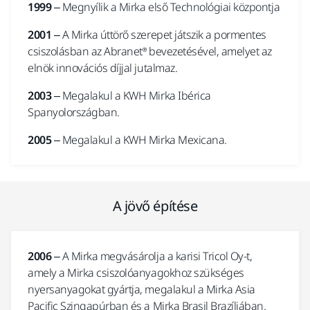
1999
– Megnyílik a Mirka első Technológiai központja
2001
– A Mirka úttörő szerepet játszik a pormentes
csiszolásban az Abranet® bevezetésével, amelyet az
elnök innovációs díjjal jutalmaz.
2003
– Megalakul a KWH Mirka Ibérica
Spanyolországban.
2005
– Megalakul a KWH Mirka Mexicana.
A jövő építése
2006
– A Mirka megvásárolja a karisi Tricol Oy-t,
amely a Mirka csiszolóanyagokhoz szükséges
nyersanyagokat gyártja, megalakul a Mirka Asia
Pacific Szingapúrban és a Mirka Brasil Brazíliában.