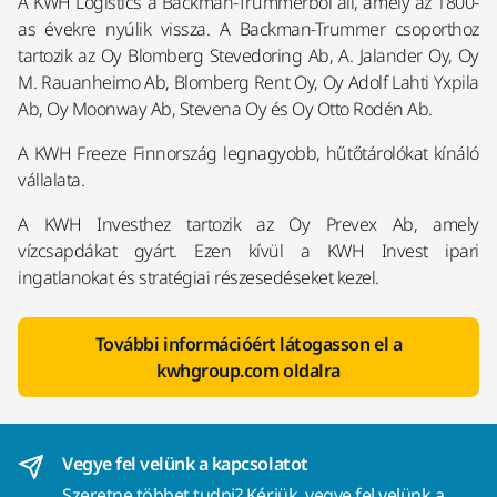
A KWH Logistics a Backman-Trummerből áll, amely az 1800-
as évekre nyúlik vissza. A Backman-Trummer csoporthoz
tartozik az Oy Blomberg Stevedoring Ab, A. Jalander Oy, Oy
M. Rauanheimo Ab, Blomberg Rent Oy, Oy Adolf Lahti Yxpila
Ab, Oy Moonway Ab, Stevena Oy és Oy Otto Rodén Ab.
A KWH Freeze Finnország legnagyobb, hűtőtárolókat kínáló
vállalata.
A KWH Investhez tartozik az Oy Prevex Ab, amely
vízcsapdákat gyárt. Ezen kívül a KWH Invest ipari
ingatlanokat és stratégiai részesedéseket kezel.
További információért látogasson el a
kwhgroup.com oldalra
Vegye fel velünk a kapcsolatot
Szeretne többet tudni?
Kérjük, vegye fel velünk a