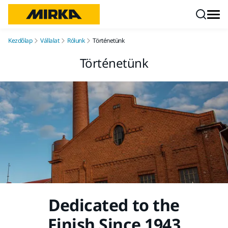
Ugrás a tartalomhoz
Kezdőlap
Vállalat
Rólunk
Történetünk
Történetünk
Dedicated to the
Finish Since 1943