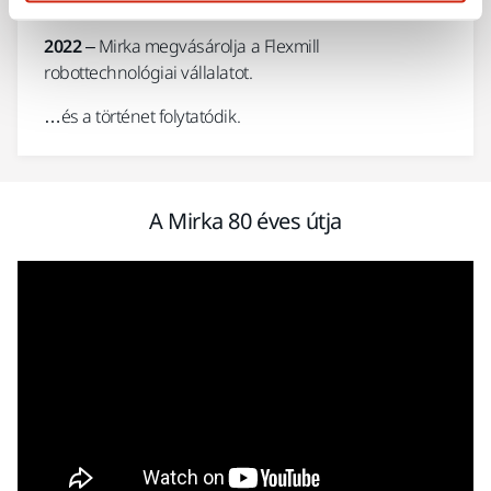
2021
- Urma Rolls a Mirka család részévé válik.
2022
– Mirka megvásárolja a Flexmill
robottechnológiai vállalatot.
…és a történet folytatódik.
A Mirka 80 éves útja