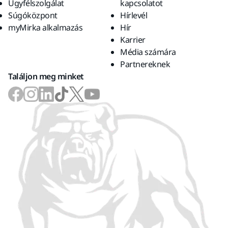
Ügyfélszolgálat
kapcsolatot
Súgóközpont
Hírlevél
myMirka alkalmazás
Hír
Karrier
Média számára
Partnereknek
Találjon meg minket