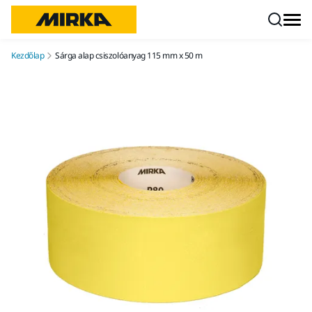
Ugrás a tartalomhoz
Kezdőlap
Sárga alap csiszolóanyag 115 mm x 50 m