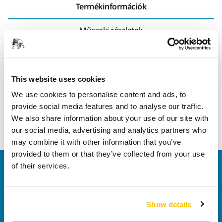
Termékinformációk
Műszaki részletek
Tartós univerzális csiszolóanyag. Az erős, kopásálló papír
hátlapnak köszönhetően ez a csiszolóanyag kézi és gépi
This website uses cookies
csiszolásra egyaránt alkalmas. Az éles alumínium szemcsék
We use cookies to personalise content and ads, to
és a félig nyitott bevonat miatt számos alkalmazásban jól
provide social media features and to analyse our traffic.
teljesít a festékeltávolítástól és a gittől a facsiszolásig. Jó
We also share information about your use of our site with
teljesítményt biztosít sík és profilozott felületeken egyaránt.
our social media, advertising and analytics partners who
may combine it with other information that you’ve
provided to them or that they’ve collected from your use
of their services.
Vegye fel velünk a kapcsolatot
Szeretne többet tudni?
Kérjük, vegye fel velünk a
kapcsolatot
és szakértő Támogató csapatunk
Show details
válaszol kérdéseire.