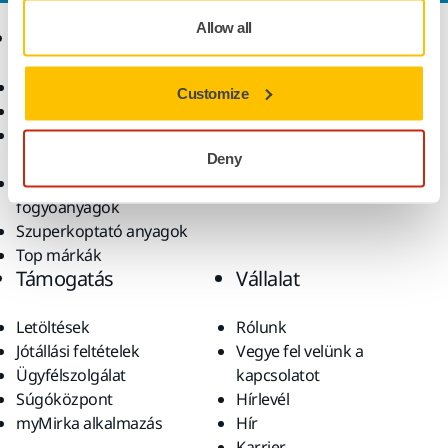
Allow all
Termékek
Tudásbázis
Elektromos szerszámok
Iparágak
Customize
Pormentes csiszolás
Alkalmazások
Csiszolóanyagok és
Megoldások
polírpaszták
Deny
Kiegészítők és
fogyóanyagok
Szuperkoptató anyagok
Top márkák
Támogatás
Vállalat
Letöltések
Rólunk
Jótállási feltételek
Vegye fel velünk a
Ügyfélszolgálat
kapcsolatot
Súgóközpont
Hírlevél
myMirka alkalmazás
Hír
Karrier