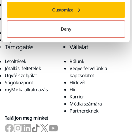
Csiszolóanyagok és
Megoldások
Customize
polírpaszták
Kiegészítők és
fogyóanyagok
Deny
Szuperkoptató anyagok
Top márkák
Támogatás
Vállalat
Letöltések
Rólunk
Jótállási feltételek
Vegye fel velünk a
Ügyfélszolgálat
kapcsolatot
Súgóközpont
Hírlevél
myMirka alkalmazás
Hír
Karrier
Média számára
Partnereknek
Találjon meg minket