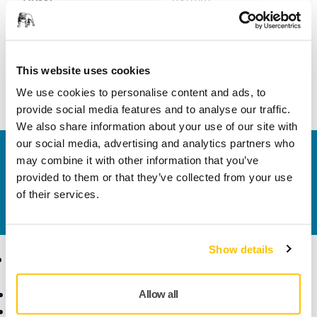
Szélesség
100 mm
This website uses cookies
We use cookies to personalise content and ads, to
provide social media features and to analyse our traffic.
We also share information about your use of our site with
our social media, advertising and analytics partners who
Vegye fel velünk a kapcsolatot
may combine it with other information that you’ve
Szeretne többet tudni?
Kérjük, vegye fel velünk a
provided to them or that they’ve collected from your use
kapcsolatot
és szakértő Támogató csapatunk
of their services.
válaszol kérdéseire.
Show details
Termékek
Tudásbázis
Elektromos szerszámok
Iparágak
Allow all
Pormentes csiszolás
Alkalmazások