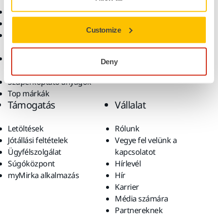
Elektromos szerszámok
Iparágak
Pormentes csiszolás
Alkalmazások
Customize
Csiszolóanyagok és
Megoldások
polírpaszták
Kiegészítők és
Deny
fogyóanyagok
Szuperkoptató anyagok
Top márkák
Támogatás
Vállalat
Letöltések
Rólunk
Jótállási feltételek
Vegye fel velünk a
Ügyfélszolgálat
kapcsolatot
Súgóközpont
Hírlevél
myMirka alkalmazás
Hír
Karrier
Média számára
Partnereknek