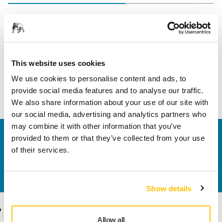
Hossz
110 mm
Szélesség
75 mm
This website uses cookies
We use cookies to personalise content and ads, to
provide social media features and to analyse our traffic.
We also share information about your use of our site with
our social media, advertising and analytics partners who
may combine it with other information that you’ve
Vegye fel velünk a kapcsolatot
provided to them or that they’ve collected from your use
Szeretne többet tudni?
Kérjük, vegye fel velünk a
of their services.
kapcsolatot
és szakértő Támogató csapatunk
válaszol kérdéseire.
Show details
Termékek
Tudásbázis
Allow all