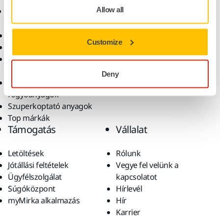
Termékek
Tudásbázis
Allow all
Elektromos szerszámok
Iparágak
Customize
Pormentes csiszolás
Alkalmazások
Csiszolóanyagok és
Megoldások
polírpaszták
Deny
Kiegészítők és
fogyóanyagok
Szuperkoptató anyagok
Top márkák
Támogatás
Vállalat
Letöltések
Rólunk
Jótállási feltételek
Vegye fel velünk a
Ügyfélszolgálat
kapcsolatot
Súgóközpont
Hírlevél
myMirka alkalmazás
Hír
Karrier