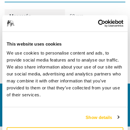
Magasság
50 mm
Hossz
590 mm
Szélesség
520 mm
This website uses cookies
We use cookies to personalise content and ads, to
provide social media features and to analyse our traffic.
We also share information about your use of our site with
our social media, advertising and analytics partners who
may combine it with other information that you’ve
provided to them or that they’ve collected from your use
Vegye fel velünk a kapcsolatot
of their services.
Szeretne többet tudni?
Kérjük, vegye fel velünk a
kapcsolatot
és szakértő Támogató csapatunk
válaszol kérdéseire.
Show details