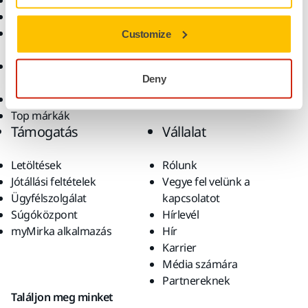
Elektromos szerszámok
Iparágak
Pormentes csiszolás
Alkalmazások
Csiszolóanyagok és
Megoldások
Customize
polírpaszták
Kiegészítők és
Deny
fogyóanyagok
Szuperkoptató anyagok
Top márkák
Támogatás
Vállalat
Letöltések
Rólunk
Jótállási feltételek
Vegye fel velünk a
Ügyfélszolgálat
kapcsolatot
Súgóközpont
Hírlevél
myMirka alkalmazás
Hír
Karrier
Média számára
Partnereknek
Találjon meg minket