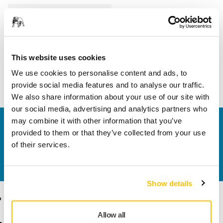
Hossz
255 mm
Szélesség
82 mm
This website uses cookies
We use cookies to personalise content and ads, to
provide social media features and to analyse our traffic.
We also share information about your use of our site with
our social media, advertising and analytics partners who
may combine it with other information that you’ve
Vegye fel velünk a kapcsolatot
provided to them or that they’ve collected from your use
Szeretne többet tudni?
Kérjük, vegye fel velünk a
of their services.
kapcsolatot
és szakértő Támogató csapatunk
válaszol kérdéseire.
Show details
Termékek
Tudásbázis
Allow all