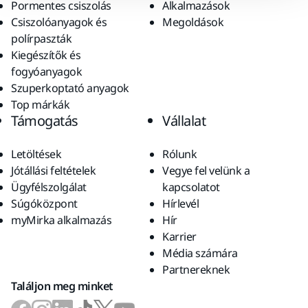
Pormentes csiszolás
Alkalmazások
Csiszolóanyagok és
Megoldások
polírpaszták
Kiegészítők és
fogyóanyagok
Szuperkoptató anyagok
Top márkák
Támogatás
Vállalat
Letöltések
Rólunk
Jótállási feltételek
Vegye fel velünk a
Ügyfélszolgálat
kapcsolatot
Súgóközpont
Hírlevél
myMirka alkalmazás
Hír
Karrier
Média számára
Partnereknek
Találjon meg minket