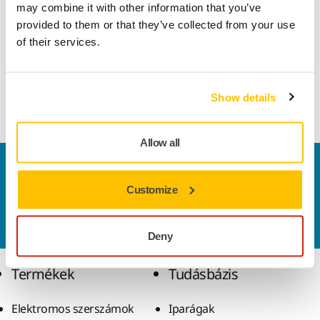
may combine it with other information that you’ve
Ez a tartós, sokoldalú csiszolóanyag nagyon jól használható
provided to them or that they’ve collected from your use
nagy sebességű csiszoláshoz számos alkalmazási területen.
of their services.
A Gold félig nyitott és speciális sztearátbevonattal
rendelkezik, amelyet úgy terveztek, hogy megakadályozza az
eltömődést és a pelyhesedést, ami hozzájárul az optimális
Show details
csiszolási eredmények eléréséhez.
Allow all
Vegye fel velünk a kapcsolatot
Szeretne többet tudni?
Kérjük, vegye fel velünk a
Customize
kapcsolatot
és szakértő Támogató csapatunk
válaszol kérdéseire.
Deny
Termékek
Tudásbázis
Elektromos szerszámok
Iparágak