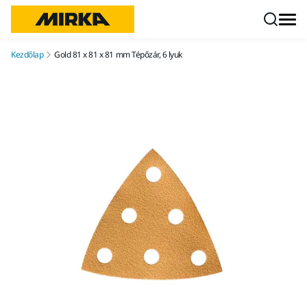
Ugrás a tartalomhoz
Kezdőlap
Gold 81 x 81 x 81 mm Tépőzár, 6 lyuk