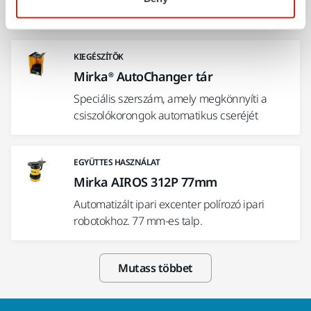
eltávolítását a csiszolófejről.
KIEGÉSZÍTŐK
Mirka® AutoChanger tár
Speciális szerszám, amely megkönnyíti a
csiszolókorongok automatikus cseréjét
EGYÜTTES HASZNÁLAT
Mirka AIROS 312P 77mm
Automatizált ipari excenter polírozó ipari
robotokhoz. 77 mm-es talp.
Mutass többet