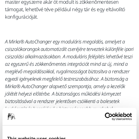
master egyszerre akár öt modult is zökkenőmentesen
támogat, lehetővé téve például négy tár és egy eltávolító
konfigurációját.
A Mirka® AutoChanger egy moduláris megoldás, amelyet a
csiszolókorongok automatizált cseréjére terveztek különféle ipari
csiszolási alkalmazásokban. A moduláris felépítés lehetővé teszi
az egyszerű és zökkenőmentes integrációt mind az új, mind a
meglévő megoldásokkal, rugalmasságot biztosítva a rendszer
egyedi igényeknek megfelelő testreszabásához. A biztonság a
Mirka® AutoChanger alapvető szempontja, amely a kezelők
jólétét helyezi előtérbe. A biztonságos működési környezet
biztosításával a rendszer jelentősen csökkenti a balesetek
kockázatát és hozzájárul a biztonságosabb munkahely
kialakításához. Ami a funkcionalitást illeti, a Mirka®
AutoChanger előrelépést jelent a csiszolás hatékonyságában. A
folyamatok optimalizálására, a termelékenység javítására és az
ipari csiszolási alkalmazások pontosságának finomítására
This website uses cookies