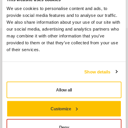
irányuló megoldás.
We use cookies to personalise content and ads, to
provide social media features and to analyse our traffic.
We also share information about your use of our site with
our social media, advertising and analytics partners who
may combine it with other information that you’ve
Kapcsolódó termékek
provided to them or that they’ve collected from your use
of their services.
KIEGÉSZÍTŐK
Mirka AutoChanger Pneumatic Kit
Show details
A csiszolóanyag-eltávolító pneumatika és az
Autochanger tár vezérléséhez
Allow all
KIEGÉSZÍTŐK
Mirka AutoChanger Remover
Customize
A speciális csiszolóanyag-eltávolítóval
automatizált a használt csiszolóanyagok
Deny