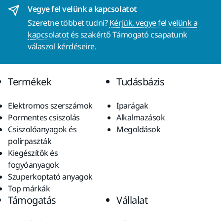
Vegye fel velünk a kapcsolatot
Szeretne többet tudni?
Kérjük, vegye fel velünk a
kapcsolatot
és szakértő Támogató csapatunk
válaszol kérdéseire.
Termékek
Tudásbázis
Elektromos szerszámok
Iparágak
Pormentes csiszolás
Alkalmazások
Csiszolóanyagok és
Megoldások
polírpaszták
Kiegészítők és
fogyóanyagok
Szuperkoptató anyagok
Top márkák
Támogatás
Vállalat