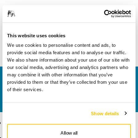
PDF
Exploded view - Mirka® Polisher PS1437
This website uses cookies
Letöltés
We use cookies to personalise content and ads, to
provide social media features and to analyse our traffic.
We also share information about your use of our site with
our social media, advertising and analytics partners who
may combine it with other information that you’ve
Vegye fel velünk a kapcsolatot
provided to them or that they’ve collected from your use
Szeretne többet tudni?
Kérjük, vegye fel velünk a
of their services.
kapcsolatot
és szakértő Támogató csapatunk
válaszol kérdéseire.
Show details
Termékek
Tudásbázis
Allow all