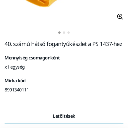
40. számú hátsó fogantyúkészlet a PS 1437-hez
Mennyiség csomagonként
x1 egység
Mirka kód
8991340111
Letöltések