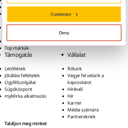
Elektromos szerszámok
Iparágak
Pormentes csiszolás
Alkalmazások
Csiszolóanyagok és
Megoldások
Customize
polírpaszták
Kiegészítők és
Deny
fogyóanyagok
Szuperkoptató anyagok
Top márkák
Támogatás
Vállalat
Letöltések
Rólunk
Jótállási feltételek
Vegye fel velünk a
Ügyfélszolgálat
kapcsolatot
Súgóközpont
Hírlevél
myMirka alkalmazás
Hír
Karrier
Média számára
Partnereknek
Találjon meg minket