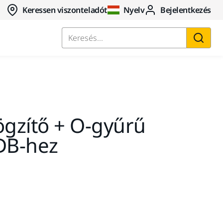
Keressen viszonteladót
Nyelv
Bejelentkezés
Keresés...
gzítő + O-gyűrű
 DB-hez