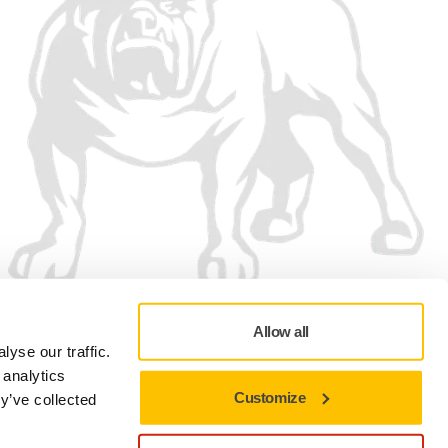
Allow all
yse our traffic.
 analytics
Customize
y’ve collected
Adatvédelmi szabályzat
Felhasználási feltételek
Cookie-beállítások