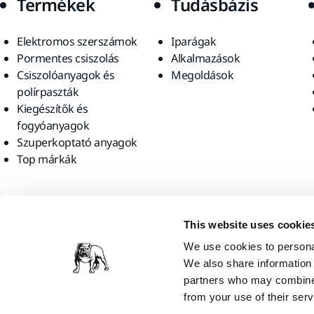
Termékek
Tudásbázis
Elektromos szerszámok
Iparágak
Pormentes csiszolás
Alkalmazások
Csiszolóanyagok és
Megoldások
polírpaszták
Kiegészítők és
fogyóanyagok
Szuperkoptató anyagok
Top márkák
Találjon meg minket
This website uses cookie
We use cookies to personal
We also share information 
partners who may combine i
from your use of their serv
Mirka Ltd, 2026