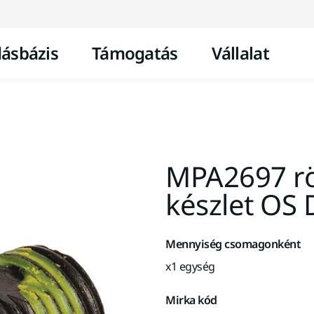
Ugrás a tartalomhoz
ásbázis
Támogatás
Vállalat
MPA2697 rö
készlet OS
Mennyiség csomagonként
x1 egység
Mirka kód