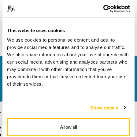
Szélesség
40 mm
This website uses cookies
We use cookies to personalise content and ads, to
provide social media features and to analyse our traffic.
We also share information about your use of our site with
our social media, advertising and analytics partners who
Vegye fel velünk a kapcsolatot
may combine it with other information that you’ve
Szeretne többet tudni?
Kérjük, vegye fel velünk a
provided to them or that they’ve collected from your use
kapcsolatot
és szakértő Támogató csapatunk
of their services.
válaszol kérdéseire.
Show details
Termékek
Tudásbázis
Elektromos szerszámok
Iparágak
Allow all
Pormentes csiszolás
Alkalmazások