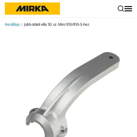
Ugrás a tartalomhoz
Kezdőlap
Jobb oldali villa 50. sz. Miro 955/955-S-hez