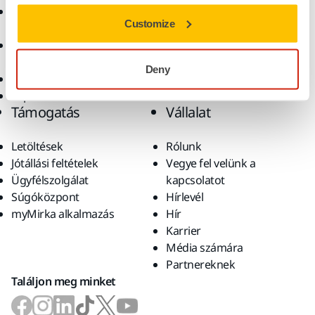
Csiszolóanyagok és
Megoldások
Customize
polírpaszták
Kiegészítők és
fogyóanyagok
Deny
Szuperkoptató anyagok
Top márkák
Támogatás
Vállalat
Letöltések
Rólunk
Jótállási feltételek
Vegye fel velünk a
Ügyfélszolgálat
kapcsolatot
Súgóközpont
Hírlevél
myMirka alkalmazás
Hír
Karrier
Média számára
Partnereknek
Találjon meg minket