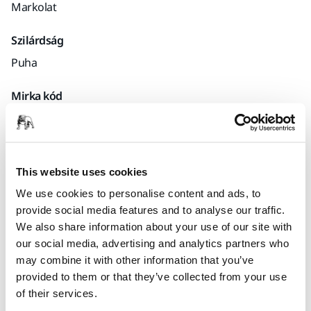
Markolat
Szilárdság
Puha
Mirka kód
8392150111
This website uses cookies
Termékinformációk
We use cookies to personalise content and ads, to
provide social media features and to analyse our traffic.
Műszaki részletek
We also share information about your use of our site with
our social media, advertising and analytics partners who
Ergonomikus kézi csiszolóblokk, 22 mm-es középső furattal.
may combine it with other information that you’ve
Nedves vagy száraz csiszoláshoz ajánlott Net termékeinkkel
provided to them or that they’ve collected from your use
és Polarstar tárcsáinkkal kombinálva.
of their services.