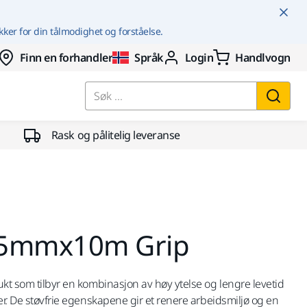
kker for din tålmodighet og forståelse.
Finn en forhandler
Språk
Login
Handlvogn
Søk ...
Rask og pålitelig leveranse
15mmx10m Grip
ukt som tilbyr en kombinasjon av høy ytelse og lengre levetid
er. De støvfrie egenskapene gir et renere arbeidsmiljø og en