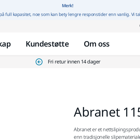
Gå til innhold
Merk!
på full kapasitet, noe som kan bety lengre responstider enn vanlig. Vi ta
kap
Kundestøtte
Om oss
Fri retur innen 14 dager
Abranet 1
Abranet er et nettslipingsprod
enn tradisjonelle slipematerial