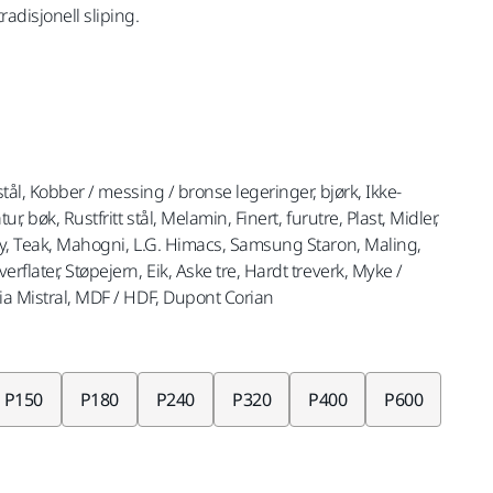
radisjonell sliping.
nstål, Kobber / messing / bronse legeringer, bjørk, Ikke-
r, bøk, Rustfritt stål, Melamin, Finert, furutre, Plast, Midler,
key, Teak, Mahogni, L.G. Himacs, Samsung Staron, Maling,
rflater, Støpejern, Eik, Aske tre, Hardt treverk, Myke /
nia Mistral, MDF / HDF, Dupont Corian
P150
P180
P240
P320
P400
P600