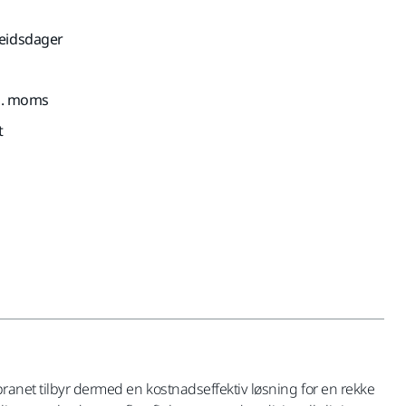
beidsdager
nkl. moms
t
branet tilbyr dermed en kostnadseffektiv løsning for en rekke