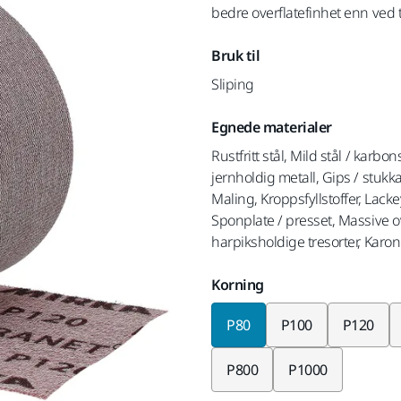
bedre overflatefinhet enn ved t
Bruk til
Sliping
Egnede materialer
Rustfritt stål, Mild stål / karbo
jernholdig metall, Gips / stukkatu
Maling, Kroppsfyllstoffer, Lac
Sponplate / presset, Massive ove
harpiksholdige tresorter, Karo
Korning
P80
P100
P120
P800
P1000