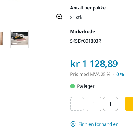
Antall per pakke
x1 stk
Mirka-kode
545BY001803R
Pri
kr 1 128,89
Pris med
MVA
25 %
0 %
På lager
Select quantity value
Finn en forhandler