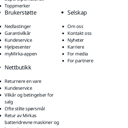
Toppmerker
Brukerstøtte
Selskap
Nedlastinger
Om oss
Garantivilkår
Kontakt oss
Kundeservice
Nyheter
Hjelpesenter
Karriere
myMirka-appen
For media
For partnere
Nettbutikk
Returnere en vare
Kundeservice
Vilkår og betingelser for
salg
Ofte stilte spørsmål
Retur av Mirkas
batteridrevne maskiner og