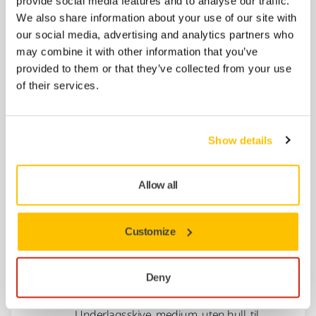
provide social media features and to analyse our traffic.
We also share information about your use of our site with
our social media, advertising and analytics partners who
Bakplate Nett Ø 200 mm
may combine it with other information that you’ve
provided to them or that they’ve collected from your use
Passer ROS2-850CV.
of their services.
Pris fra
kr 1 589,55
Show details
Bakplate Ø 175 mm M13
Bakplate for poleringsmaskin. 175mm M14
Allow all
grip, myk, gul.
Pris fra
Customize
kr 581,46
Deny
Bakplate Ø 125 mm
Underlagsskive, medium, uten hull, til