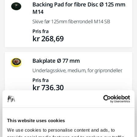
Backing Pad for fibre Disc Ø 125 mm
M14
Skive før 125mm fiberrondell M14 SB
Pris fra
kr 268,69
Bakplate Ø 77 mm
Underlagsskive, medium, for griprondeller.
Pris fra
kr 736,30
Bakplate Ø 32 mm
Bakplate til Mirka® AOS, AOS-B og AROS-B.
This website uses cookies
Pris fra
We use cookies to personalise content and ads, to
kr 1 006,41