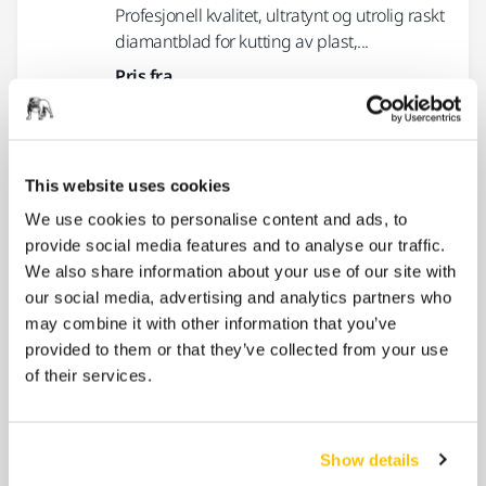
Profesjonell kvalitet, ultratynt og utrolig raskt
diamantblad for kutting av plast,...
Pris fra
kr 982,00
Mirka® Diamond PRO Cup Wheel SD
This website uses cookies
Mirkas segmenterte tolags
We use cookies to personalise content and ads, to
diamantskjæreskive. For sliping av betong,
provide social media features and to analyse our traffic.
naturstein, murstein og granitt. Dynamisk
We also share information about your use of our site with
balansert, reduserer...
our social media, advertising and analytics partners who
may combine it with other information that you’ve
Pris fra
kr 2 336,65
provided to them or that they’ve collected from your use
of their services.
Mirka® Diamond Cup Wheel SD
Show details
MIRKA DIAMOND SD-4,5 2-BANA •