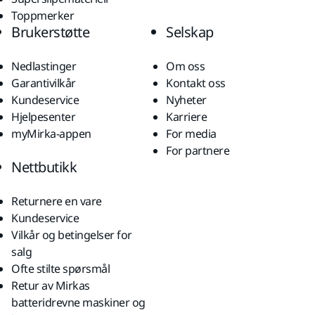
Toppmerker
Brukerstøtte
Selskap
Nedlastinger
Om oss
Garantivilkår
Kontakt oss
Kundeservice
Nyheter
Hjelpesenter
Karriere
myMirka-appen
For media
For partnere
Nettbutikk
Returnere en vare
Kundeservice
Vilkår og betingelser for
salg
Ofte stilte spørsmål
Retur av Mirkas
batteridrevne maskiner og