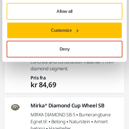
Diamantslipeskål • Segmentert dobbeltbane
bane Egnet til: • Betong • Naturstein •...
Allow all
Pris fra
kr 1 831,25
Customize
Mirka® Diamond Wheel DIY SE
Deny
Segmented diamond wheel for cutting
concrete and construction material. 7 mm
diamond segment.
Pris fra
kr 84,69
Mirka® Diamond Cup Wheel SB
MIRKA DIAMOND SB-5 • Bumerangbane
Egnet til: • Betong • Naturstein • Armert
betong • Hageheller