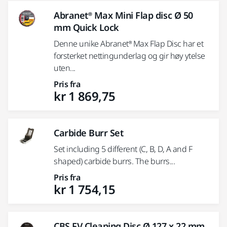
Abranet® Max Mini Flap disc Ø 50
mm Quick Lock
Denne unike Abranet® Max Flap Disc har et
forsterket nettingunderlag og gir høy ytelse
uten...
Pris fra
kr 1 869,75
Carbide Burr Set
Set including 5 different (C, B, D, A and F
shaped) carbide burrs. The burrs...
Pris fra
kr 1 754,15
CBS FV Cleaning Disc Ø 127 x 22 mm