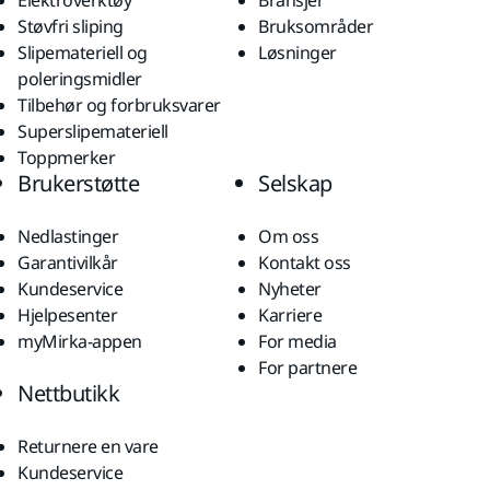
Støvfri sliping
Bruksområder
Slipemateriell og
Løsninger
poleringsmidler
Tilbehør og forbruksvarer
Superslipemateriell
Toppmerker
Brukerstøtte
Selskap
Nedlastinger
Om oss
Garantivilkår
Kontakt oss
Kundeservice
Nyheter
Hjelpesenter
Karriere
myMirka-appen
For media
For partnere
Nettbutikk
Returnere en vare
Kundeservice