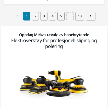
1
2
3
4
5
...
13
Oppdag Mirkas utvalg av banebrytende
Elektroverktøy for profesjonell sliping og
polering