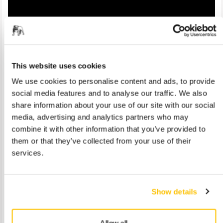
This website uses cookies
We use cookies to personalise content and ads, to provide
social media features and to analyse our traffic. We also
share information about your use of our site with our social
De prisbelønte Mirka®-elektroverktøyene har tatt et skritt
media, advertising and analytics partners who may
videre. Serien er nå enda sterkere med avansert teknologi,
combine it with other information that you’ve provided to
forbedret ytelse og brukerfokusert design. Møt den nye
them or that they’ve collected from your use of their
generasjonens topprodukter.
services.
Mirka® DEROS II
– Den forbedrede
eksenterslipemaskinserien har nå 8 oppgraderte
Show details
modeller som gir mer kraft og enda jevnere sliping.
Mirka® DEOS II
– Våre raffinerte lavprofil-