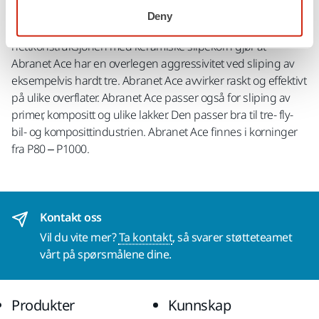
Abranet Ace er utviklet med tanke på industriens behov av
Deny
slipemateriell, for krevende slipeoperasjoner. Den optimerte
nettkonstruksjonen med keramiske slipekorn gjør at
Abranet Ace har en overlegen aggressivitet ved sliping av
eksempelvis hardt tre. Abranet Ace avvirker raskt og effektivt
på ulike overflater. Abranet Ace passer også for sliping av
primer, kompositt og ulike lakker. Den passer bra til tre- fly-
bil- og komposittindustrien. Abranet Ace finnes i korninger
fra P80 – P1000.
Kontakt oss
Vil du vite mer?
Ta kontakt
, så svarer støtteteamet
vårt på spørsmålene dine.
Produkter
Kunnskap