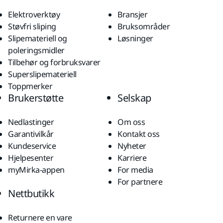
Elektroverktøy
Bransjer
Støvfri sliping
Bruksområder
Slipemateriell og
Løsninger
poleringsmidler
Tilbehør og forbruksvarer
Superslipemateriell
Toppmerker
Brukerstøtte
Selskap
Nedlastinger
Om oss
Garantivilkår
Kontakt oss
Kundeservice
Nyheter
Hjelpesenter
Karriere
myMirka-appen
For media
For partnere
Nettbutikk
Returnere en vare