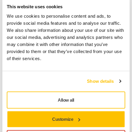
This website uses cookies
Finn en forhandler
We use cookies to personalise content and ads, to
provide social media features and to analyse our traffic.
FOR DEG
We also share information about your use of our site with
Leveranse innen 5-7 arbeidsdager
our social media, advertising and analytics partners who
may combine it with other information that you’ve
Leveranse innen Norge
provided to them or that they’ve collected from your use
Fri frakt over kr.699.- inkl. moms
of their services.
Sikker betaling med kort
Spore pakken
Show details
Allow all
Produktinformasjon
Tekniske detaljer
Nedlastinger
Customize