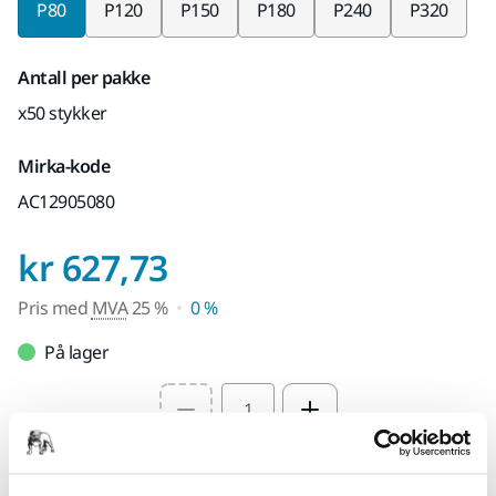
P80
P120
P150
P180
P240
P320
Antall per pakke
x50 stykker
Mirka-kode
AC12905080
Pris med MVA 25 %
kr 627,73
Pris med
MVA
25 %
0 %
På lager
Select quantity value
Legg i handlekurven