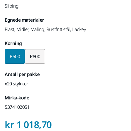
Sliping
Egnede materialer
Plast, Midler, Maling, Rustfritt stål, Lackey
Korning
P500
P800
Antall per pakke
x20 stykker
Mirka-kode
5374102051
Pris med MVA 25 
kr 1 018,70