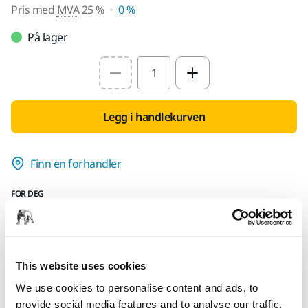
Pris med
MVA
25 %
0 %
På lager
Select quantity value
Legg i handlekurven
Finn en forhandler
FOR DEG
Leveranse innen 5-7 arbeidsdager
Leveranse innen Norge
Fri frakt over kr.699.- inkl. moms
This website uses cookies
Sikker betaling med kort
We use cookies to personalise content and ads, to
provide social media features and to analyse our traffic.
Spore pakken