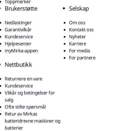
Toppmerker
Brukerstøtte
Selskap
Nedlastinger
Om oss
Garantivilkår
Kontakt oss
Kundeservice
Nyheter
Hjelpesenter
Karriere
myMirka-appen
For media
For partnere
Nettbutikk
Returnere en vare
Kundeservice
Vilkår og betingelser for
salg
Ofte stilte spørsmål
Retur av Mirkas
batteridrevne maskiner og
batterier