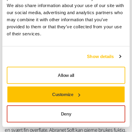
We also share information about your use of our site with
our social media, advertising and analytics partners who
may combine it with other information that you’ve
Produktinformasjon
provided to them or that they’ve collected from your use
of their services.
Tekniske detaljer
Nedlastinger
Show details
Abranet Soft er et patentert slipemateriale beregnet på å
jevne ut og strukturere primer, overflatelakk, gelbelegg og
klarlakk. Det er beregnet både på hånd- og maskinsliping.
Allow all
Abranet Soft passer også til klargjøring av lakkerte overflater
før polering. De grovere kornene kan også anvendes til
mellomsliping av lakkede treflater. Abranet Soft er en
Customize
kombinasjon av Mirkas patenterte slipenett og et tynt
skumlag. Skummet gjør produktet stødig og fleksibelt, noe
Deny
som betyr at slipematerialet effektivt følger overflaten som
slipes. Slipestøvet samles i skumlaget og bidrar til å oppnå
en svært fin overflate. Abranet Soft kan gjerne brukes fuktig.