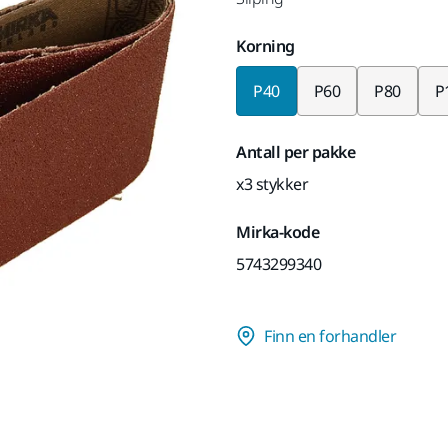
Korning
P40
P60
P80
P
Antall per pakke
x3 stykker
Mirka-kode
5743299340
Finn en forhandler