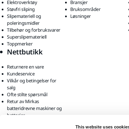
Elektroverktøy
Bransjer
Støvfri sliping
Bruksområder
Slipemateriell og
Løsninger
poleringsmidler
Tilbehør og forbruksvarer
Superslipemateriell
Toppmerker
Nettbutikk
Returnere en vare
Kundeservice
Vilkår og betingelser for
salg
Ofte stilte spørsmål
Retur av Mirkas
batteridrevne maskiner og
batterier
Finn oss
This website uses cookie