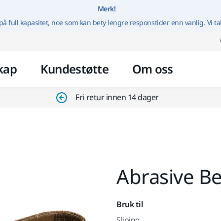
Gå til innhold
Merk!
på full kapasitet, noe som kan bety lengre responstider enn vanlig. Vi ta
kap
Kundestøtte
Om oss
Fri retur innen 14 dager
Abrasive B
Bruk til
Sliping