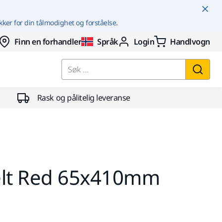
kker for din tålmodighet og forståelse.
Finn en forhandler
Språk
Login
Handlvogn
Søk ...
Rask og pålitelig leveranse
elt Red 65x410mm