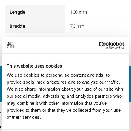
Lengde
100 mm
Bredde
70 mm
This website uses cookies
We use cookies to personalise content and ads, to
Kontakt oss
provide social media features and to analyse our traffic.
Vil du vite mer?
Ta kontakt
, så svarer støtteteamet
We also share information about your use of our site with
vårt på spørsmålene dine.
our social media, advertising and analytics partners who
may combine it with other information that you’ve
provided to them or that they’ve collected from your use
Produkter
Kunnskap
of their services.
Elektroverktøy
Bransjer