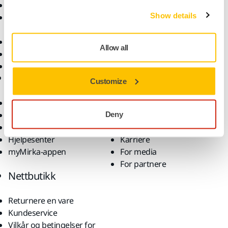
Støvfri sliping
Bruksområder
Show details
Slipemateriell og
Løsninger
poleringsmidler
Tilbehør og forbruksvarer
Allow all
Superslipemateriell
Toppmerker
Brukerstøtte
Selskap
Customize
Nedlastinger
Om oss
Garantivilkår
Kontakt oss
Deny
Kundeservice
Nyheter
Hjelpesenter
Karriere
myMirka-appen
For media
For partnere
Nettbutikk
Returnere en vare
Kundeservice
Vilkår og betingelser for