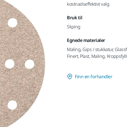
kostnadseffektivt valg.
Bruk til
Sliping
Egnede materialer
Maling, Gips / stukkatur, Glassfi
Finert, Plast, Maling, Kroppsfyl
Finn en forhandler