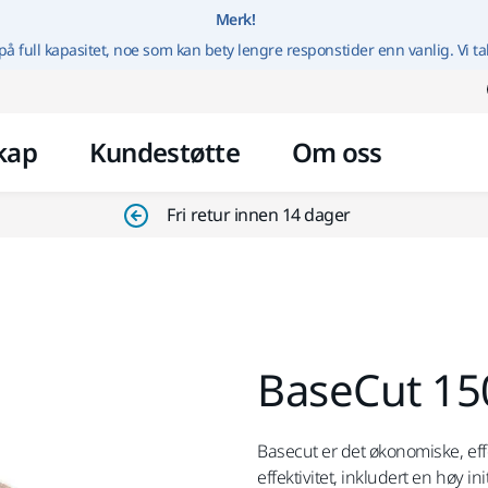
Gå til innhold
Merk!
på full kapasitet, noe som kan bety lengre responstider enn vanlig. Vi ta
kap
Kundestøtte
Om oss
Fri retur innen 14 dager
BaseCut 15
Basecut er det økonomiske, eff
effektivitet, inkludert en høy in