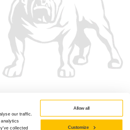
Vi aksepterer
Allow all
yse our traffic.
 analytics
Customize
y’ve collected