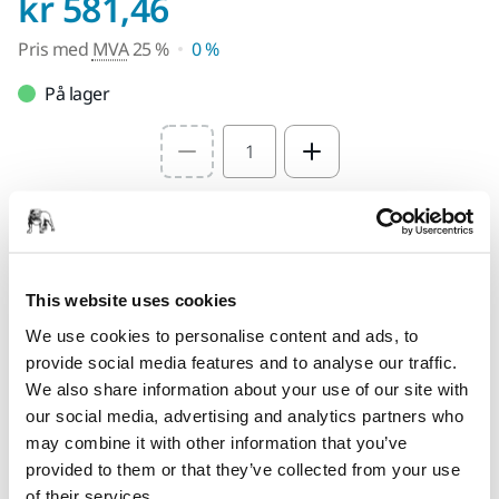
Pris med MVA 25 %
kr 581,46
Pris med
MVA
25 %
0 %
På lager
Select quantity value
Legg i handlekurven
Finn en forhandler
This website uses cookies
We use cookies to personalise content and ads, to
FOR DEG
provide social media features and to analyse our traffic.
Leveranse innen 5-7 arbeidsdager
We also share information about your use of our site with
Leveranse innen Norge
our social media, advertising and analytics partners who
may combine it with other information that you’ve
Fri frakt over kr.699.- inkl. moms
provided to them or that they’ve collected from your use
Sikker betaling med kort
of their services.