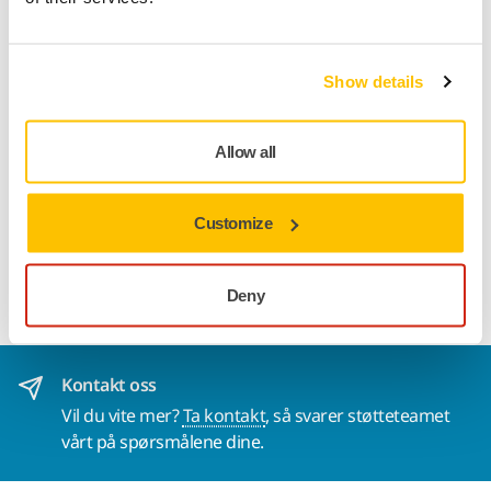
Spore pakken
Show details
Produktinformasjon
Allow all
Tekniske detaljer
Nedlastinger
Customize
Myk 135 mm støtteplate. M14-feste. For bruk med 150 mm
poleringssvamper.
Deny
Kontakt oss
Vil du vite mer?
Ta kontakt
, så svarer støtteteamet
vårt på spørsmålene dine.