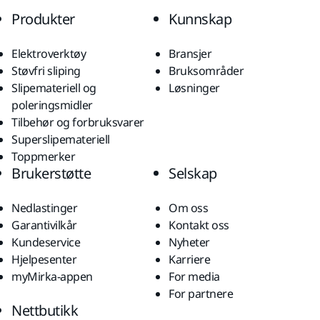
Produkter
Kunnskap
Elektroverktøy
Bransjer
Støvfri sliping
Bruksområder
Slipemateriell og
Løsninger
poleringsmidler
Tilbehør og forbruksvarer
Superslipemateriell
Toppmerker
Brukerstøtte
Selskap
Nedlastinger
Om oss
Garantivilkår
Kontakt oss
Kundeservice
Nyheter
Hjelpesenter
Karriere
myMirka-appen
For media
For partnere
Nettbutikk