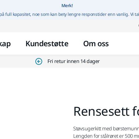
Gå til innhold
Merk!
på full kapasitet, noe som kan bety lengre responstider enn vanlig. Vi ta
kap
Kundestøtte
Om oss
Fri retur innen 14 dager
Rensesett f
Støvsugerkitt med børstemunn
Lengden for stålrøret er 500 m