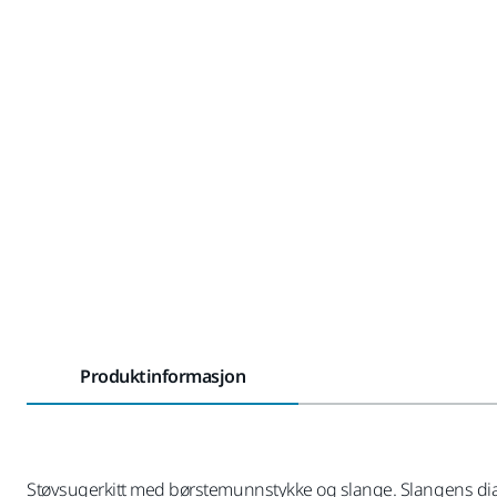
Produktinformasjon
Støvsugerkitt med børstemunnstykke og slange. Slangens dia