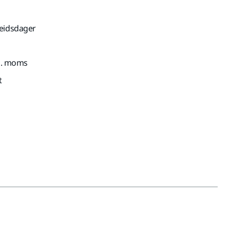
beidsdager
nkl. moms
t