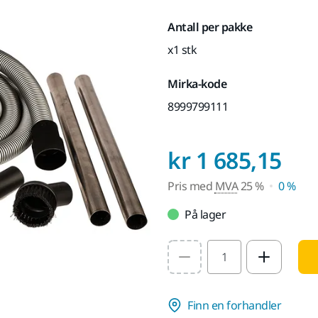
Antall per pakke
x1 stk
Mirka-kode
8999799111
Pri
kr 1 685,15
Pris med
MVA
25 %
0 %
På lager
Select quantity value
Finn en forhandler