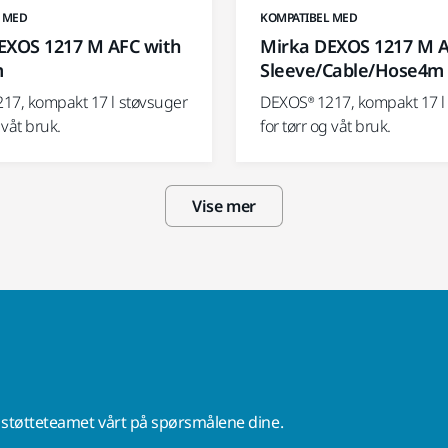
 MED
KOMPATIBEL MED
EXOS 1217 M AFC with
Mirka DEXOS 1217 M 
m
Sleeve/Cable/Hose4m
17, kompakt 17 l støvsuger
DEXOS® 1217, kompakt 17 l
 våt bruk.
for tørr og våt bruk.
Vise mer
r støtteteamet vårt på spørsmålene dine.