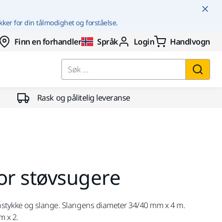
kker for din tålmodighet og forståelse.
Finn en forhandler
Språk
Login
Handlvogn
Søk ...
Rask og pålitelig leveranse
or støvsugere
stykke og slange. Slangens diameter 34/40 mm x 4 m.
m x 2.