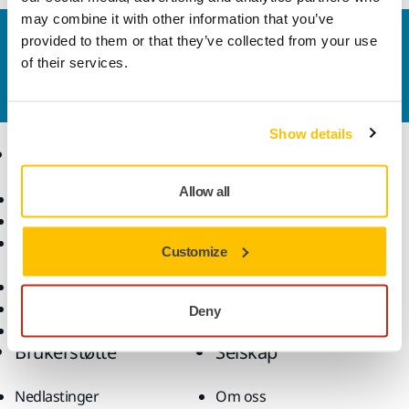
may combine it with other information that you’ve
Kontakt oss
provided to them or that they’ve collected from your use
of their services.
Vil du vite mer?
Ta kontakt
, så svarer støtteteamet
vårt på spørsmålene dine.
Show details
Produkter
Kunnskap
Allow all
Elektroverktøy
Bransjer
Støvfri sliping
Bruksområder
Slipemateriell og
Løsninger
Customize
poleringsmidler
Tilbehør og forbruksvarer
Superslipemateriell
Deny
Toppmerker
Brukerstøtte
Selskap
Nedlastinger
Om oss