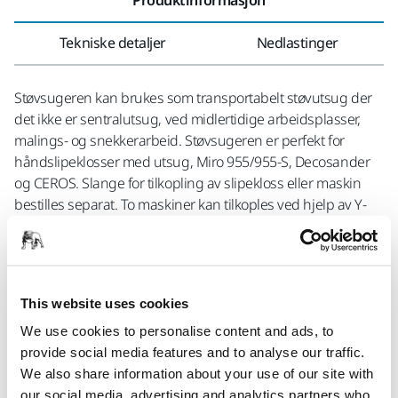
Tekniske detaljer
Nedlastinger
Støvsugeren kan brukes som transportabelt støvutsug der
det ikke er sentralutsug, ved midlertidige arbeidsplasser,
malings- og snekkerarbeid. Støvsugeren er perfekt for
håndslipeklosser med utsug, Miro 955/955-S, Decosander
og CEROS. Slange for tilkopling av slipekloss eller maskin
bestilles separat. To maskiner kan tilkoples ved hjelp av Y-
kopling. For autostart av trykkluftsdrevne maskiner kreves
pneumatisk startboks 8999701011, elektriske maskiner
derimot starter støvsugeren automatisk når de tilkoples via
uttaket på maskinen. Støvsugeren kan også anvendes for
This website uses cookies
våtsuging. En fleecepose følger med. Filteret rengjøres
enkelt med en knapp på støvsugeren, såkalt push & clean-
We use cookies to personalise content and ads, to
system.
provide social media features and to analyse our traffic.
We also share information about your use of our site with
our social media, advertising and analytics partners who