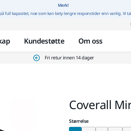
Gå til innhold
Merk!
på full kapasitet, noe som kan bety lengre responstider enn vanlig. Vi ta
kap
Kundestøtte
Om oss
Fri retur innen 14 dager
Coverall Mi
Størrelse