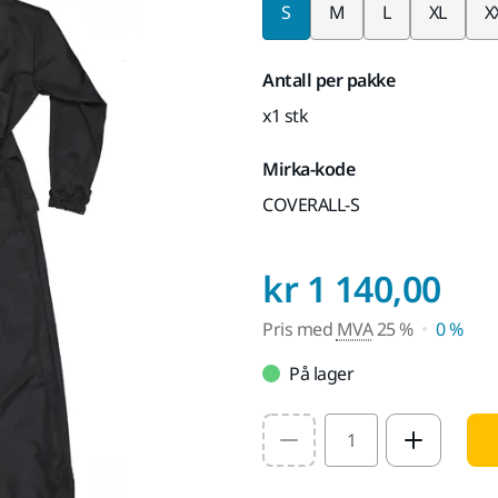
S
M
L
XL
X
Antall per pakke
x1 stk
Mirka-kode
COVERALL-S
Pri
kr 1 140,00
Pris med
MVA
25 %
0 %
På lager
Select quantity value