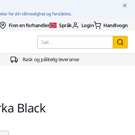
kker for din tålmodighet og forståelse.
Finn en forhandler
Språk
Login
Handlvogn
Søk ...
Rask og pålitelig leveranse
rka Black