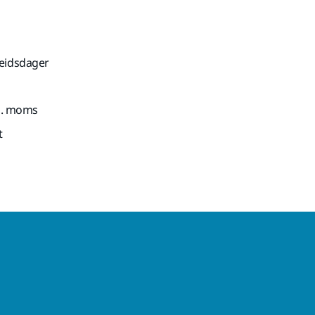
beidsdager
nkl. moms
t