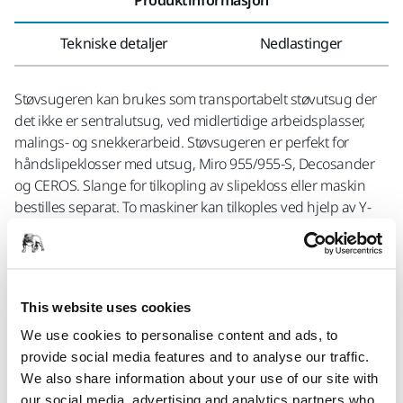
Tekniske detaljer
Nedlastinger
Støvsugeren kan brukes som transportabelt støvutsug der
det ikke er sentralutsug, ved midlertidige arbeidsplasser,
malings- og snekkerarbeid. Støvsugeren er perfekt for
håndslipeklosser med utsug, Miro 955/955-S, Decosander
og CEROS. Slange for tilkopling av slipekloss eller maskin
bestilles separat. To maskiner kan tilkoples ved hjelp av Y-
kopling. For autostart av trykkluftsdrevne maskiner kreves
pneumatisk startboks 8999701011, elektriske maskiner
derimot starter støvsugeren automatisk når de tilkoples via
uttaket på maskinen. Støvsugeren kan også anvendes for
This website uses cookies
våtsuging. En fleecepose følger med. Filteret rengjøres
enkelt med en knapp på støvsugeren, såkalt push & clean-
We use cookies to personalise content and ads, to
system.
provide social media features and to analyse our traffic.
We also share information about your use of our site with
our social media, advertising and analytics partners who