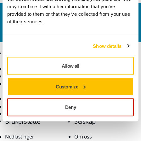
may combine it with other information that you’ve
Kontakt oss
provided to them or that they’ve collected from your use
of their services.
Vil du vite mer?
Ta kontakt
, så svarer støtteteamet
vårt på spørsmålene dine.
Show details
Produkter
Kunnskap
Allow all
Elektroverktøy
Bransjer
Støvfri sliping
Bruksområder
Slipemateriell og
Løsninger
Customize
poleringsmidler
Tilbehør og forbruksvarer
Superslipemateriell
Deny
Toppmerker
Brukerstøtte
Selskap
Nedlastinger
Om oss