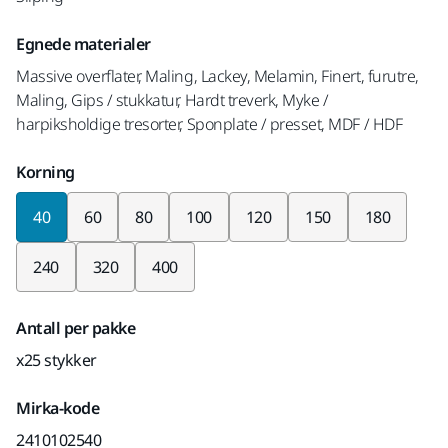
Egnede materialer
Massive overflater, Maling, Lackey, Melamin, Finert, furutre,
Maling, Gips / stukkatur, Hardt treverk, Myke /
harpiksholdige tresorter, Sponplate / presset, MDF / HDF
Korning
40
60
80
100
120
150
180
240
320
400
Antall per pakke
x25 stykker
Mirka-kode
2410102540