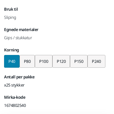
Bruk til
Sliping
Egnede materialer
Gips / stukkatur
Korning
P40
P80
P100
P120
P150
P240
Antall per pakke
x25 stykker
Mirka-kode
1674802540