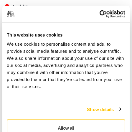
Avviklet
Finn en forhandler
This website uses cookies
We use cookies to personalise content and ads, to
Produktinformasjon
provide social media features and to analyse our traffic.
We also share information about your use of our site with
Tekniske detaljer
Nedlastinger
our social media, advertising and analytics partners who
may combine it with other information that you’ve
provided to them or that they’ve collected from your use
Mirka Yellow Abrasive Soft 225mm rondell har papir bakside,
of their services.
27 hull og en fleksibel grip bakside. Produktet er ideell for
sliping av sparkel, og passer til de vanligste
veggslipemaskinene på markedet. Myk bakside gir
Show details
operatøren en enkel slipeopplevelse, og minsker risikoen for
feil.
Allow all