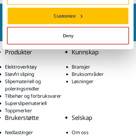
Kontakt oss
Customize
Vil du vite mer?
Ta kontakt
, så svarer støtteteamet
vårt på spørsmålene dine.
Deny
Produkter
Kunnskap
Elektroverktøy
Bransjer
Støvfri sliping
Bruksområder
Slipemateriell og
Løsninger
poleringsmidler
Tilbehør og forbruksvarer
Superslipemateriell
Toppmerker
Brukerstøtte
Selskap
Nedlastinger
Om oss