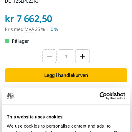
DE1125LPC23KIT
Pris med MVA 25 
kr 7 662,50
Pris med
MVA
25 %
0 %
På lager
Select quantity value
Legg i handlekurven
Finn en forhandler
FOR DEG
Leveranse innen 5-7 arbeidsdager
This website uses cookies
We use cookies to personalise content and ads, to
Leveranse innen Norge