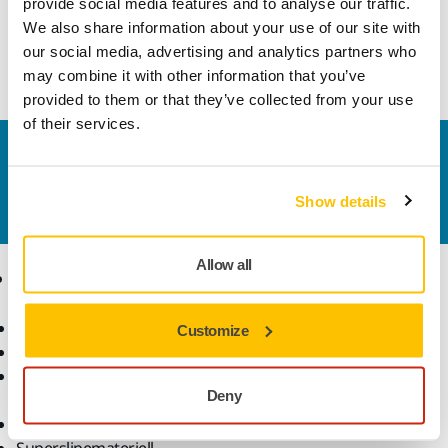
provide social media features and to analyse our traffic.
Fri frakt over kr.699.- inkl. moms
We also share information about your use of our site with
Sikker betaling med kort
our social media, advertising and analytics partners who
may combine it with other information that you’ve
Spore pakken
provided to them or that they’ve collected from your use
of their services.
Kontakt oss
Vil du vite mer?
Ta kontakt
, så svarer støtteteamet
Show details
vårt på spørsmålene dine.
Allow all
Produkter
Kunnskap
Elektroverktøy
Bransjer
Customize
Støvfri sliping
Bruksområder
Slipemateriell og
Løsninger
Deny
poleringsmidler
Tilbehør og forbruksvarer
Superslipemateriell