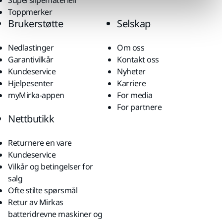
Toppmerker
Brukerstøtte
Selskap
Nedlastinger
Om oss
Garantivilkår
Kontakt oss
Kundeservice
Nyheter
Hjelpesenter
Karriere
myMirka-appen
For media
For partnere
Nettbutikk
Returnere en vare
Kundeservice
Vilkår og betingelser for
salg
Ofte stilte spørsmål
Retur av Mirkas
batteridrevne maskiner og