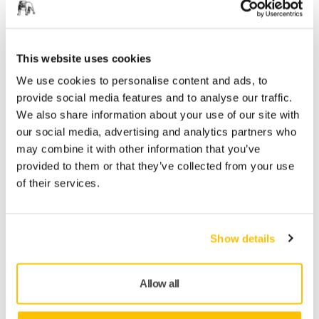
Senterhull
I
Det praktiske hullet i midten bidrar til å suge ut støv i
Hu
midtsonen.
This website uses cookies
We use cookies to personalise content and ads, to
provide social media features and to analyse our traffic.
We also share information about your use of our site with
our social media, advertising and analytics partners who
may combine it with other information that you’ve
provided to them or that they’ve collected from your use
of their services.
Nettinterface for bedre luftstrøm
Show details
Allow all