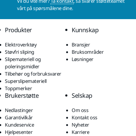
Vil du vite mer?
Ta kontakt
, så svarer støtteteamet
vårt på spørsmålene dine.
Produkter
Kunnskap
Elektroverktøy
Bransjer
Støvfri sliping
Bruksområder
Slipemateriell og
Løsninger
poleringsmidler
Tilbehør og forbruksvarer
Superslipemateriell
Toppmerker
Brukerstøtte
Selskap
Nedlastinger
Om oss
Garantivilkår
Kontakt oss
Kundeservice
Nyheter
Hjelpesenter
Karriere