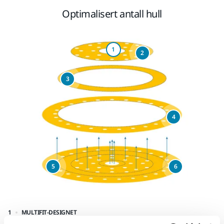
Optimalisert antall hull
1
2
3
4
5
6
1
MULTIFIT-DESIGNET
2