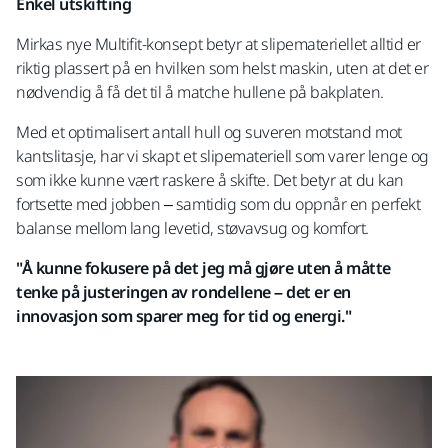
Enkel utskifting
Mirkas nye Multifit-konsept betyr at slipemateriellet alltid er
riktig plassert på en hvilken som helst maskin, uten at det er
nødvendig å få det til å matche hullene på bakplaten.
Med et optimalisert antall hull og suveren motstand mot
kantslitasje, har vi skapt et slipemateriell som varer lenge og
som ikke kunne vært raskere å skifte. Det betyr at du kan
fortsette med jobben – samtidig som du oppnår en perfekt
balanse mellom lang levetid, støvavsug og komfort.
"Å kunne fokusere på det jeg må gjøre uten å måtte
tenke på justeringen av rondellene – det er en
innovasjon som sparer meg for tid og energi."