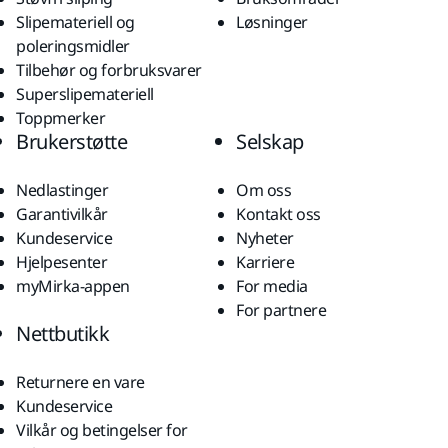
Slipemateriell og
Løsninger
poleringsmidler
Tilbehør og forbruksvarer
Superslipemateriell
Toppmerker
Brukerstøtte
Selskap
Nedlastinger
Om oss
Garantivilkår
Kontakt oss
Kundeservice
Nyheter
Hjelpesenter
Karriere
myMirka-appen
For media
For partnere
Nettbutikk
Returnere en vare
Kundeservice
Vilkår og betingelser for