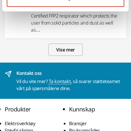
FFP2 Carbon Nanofiber Mask
Certified FFP2 respirator which protects the
user from solid particles and dust as well
as…
Vise mer
Kontakt oss
Vil du vite mer?
Ta kontakt
, så svarer støtteteamet
vårt på spørsmålene dine.
Produkter
Kunnskap
Elektroverktøy
Bransjer
Støvfri sliping
Bruksområder