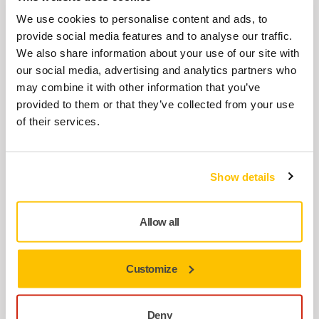
Available in four widths: 50 mm, 80 mm,…
We use cookies to personalise content and ads, to
provide social media features and to analyse our traffic.
We also share information about your use of our site with
BRUK SAMMEN
our social media, advertising and analytics partners who
Mirka Plastic Spreader Set
may combine it with other information that you’ve
provided to them or that they’ve collected from your use
Plastspredere for påføring av kitt og
of their services.
fyllmasse. Tilgjengelig i tre forskjellige
bredder: 65 mm, 100…
Show details
BRUK SAMMEN
Mirka® Overall Light Line
Allow all
High-quality, reusable protective coverall for
professionals, made from silicone- and lint-
free polyester.
Customize
BRUK SAMMEN
Deny