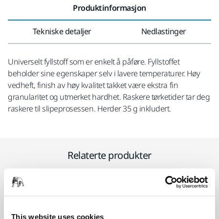
Produktinformasjon
Tekniske detaljer
Nedlastinger
Universelt fyllstoff som er enkelt å påføre. Fyllstoffet
beholder sine egenskaper selv i lavere temperaturer. Høy
vedheft, finish av høy kvalitet takket være ekstra fin
granularitet og utmerket hardhet. Raskere tørketider tar deg
raskere til slipeprosessen. Herder 35 g inkludert.
Relaterte produkter
BRUK SAMMEN
Mirka Japanese Spreader Set
This website uses cookies
Metal spreaders for applying putty and filler.