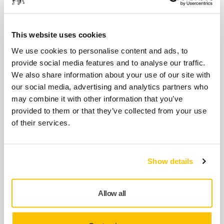
8991600311
This website uses cookies
Bakplate 70x198mm Grip 56H
We use cookies to personalise content and ads, to
8295380111
provide social media features and to analyse our traffic.
We also share information about your use of our site with
our social media, advertising and analytics partners who
Swivel 19mm Fitting Kit MPA1239 for
may combine it with other information that you’ve
OS CV
provided to them or that they’ve collected from your use
8991600211
of their services.
MPB0017 Rear Endplate
Show details
8993009311
Allow all
Vise mer