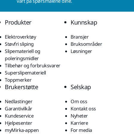
vårt på spørsmålene dine.
Produkter
Kunnskap
Elektroverktøy
Bransjer
Støvfri sliping
Bruksområder
Slipemateriell og
Løsninger
poleringsmidler
Tilbehør og forbruksvarer
Superslipemateriell
Toppmerker
Brukerstøtte
Selskap
Nedlastinger
Om oss
Garantivilkår
Kontakt oss
Kundeservice
Nyheter
Hjelpesenter
Karriere
myMirka-appen
For media