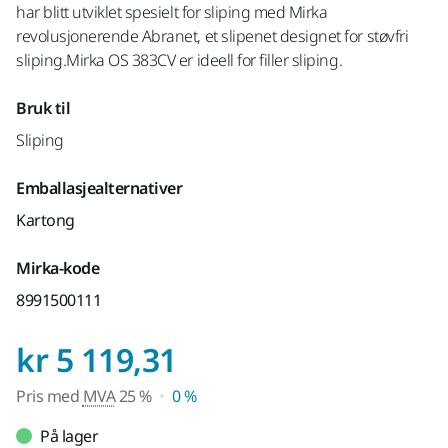
har blitt utviklet spesielt for sliping med Mirka
revolusjonerende Abranet, et slipenet designet for støvfri
sliping.Mirka OS 383CV er ideell for filler sliping.
Bruk til
Sliping
Emballasjealternativer
Kartong
Mirka-kode
8991500111
Pris med MVA 25 
kr 5 119,31
Pris med
MVA
25 %
0 %
På lager