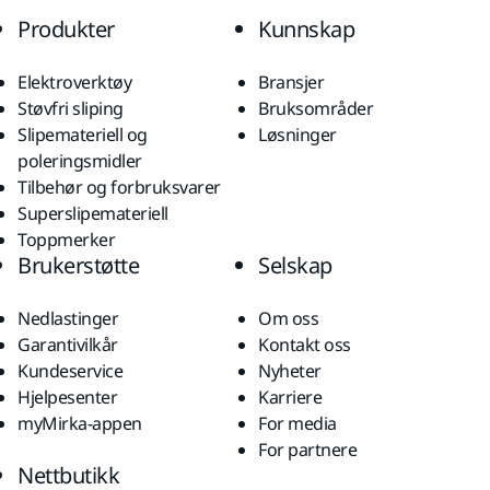
Produkter
Kunnskap
Elektroverktøy
Bransjer
Støvfri sliping
Bruksområder
Slipemateriell og
Løsninger
poleringsmidler
Tilbehør og forbruksvarer
Superslipemateriell
Toppmerker
Brukerstøtte
Selskap
Nedlastinger
Om oss
Garantivilkår
Kontakt oss
Kundeservice
Nyheter
Hjelpesenter
Karriere
myMirka-appen
For media
For partnere
Nettbutikk