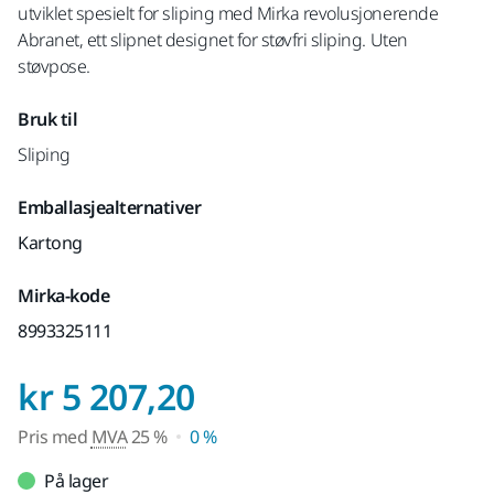
utviklet spesielt for sliping med Mirka revolusjonerende
Abranet, ett slipnet designet for støvfri sliping. Uten
støvpose.
Bruk til
Sliping
Emballasjealternativer
Kartong
Mirka-kode
8993325111
Pris med MVA 25 
kr 5 207,20
Pris med
MVA
25 %
0 %
På lager