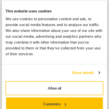
This website uses cookies
MPB0017 Rear Endplate
We use cookies to personalise content and ads, to
8993009311
provide social media features and to analyse our traffic.
We also share information about your use of our site with
our social media, advertising and analytics partners who
MPA0988 CV Utsugskobling 28mm
may combine it with other information that you’ve
8993006611
provided to them or that they’ve collected from your use
of their services.
MPA2154 Shaft Balancer Kit
2,5/77mm
Show details
8993014311
Allow all
Vise mer
Customize