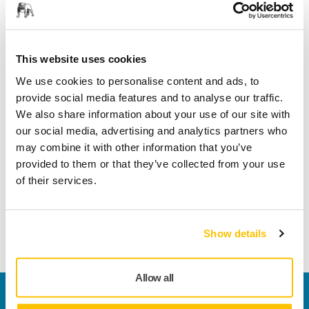
Leveranse innen Norge
Fri frakt over kr.699.- inkl. moms
Sikker betaling med kort
This website uses cookies
Spore pakken
We use cookies to personalise content and ads, to
provide social media features and to analyse our traffic.
We also share information about your use of our site with
our social media, advertising and analytics partners who
Produktinformasjon
may combine it with other information that you’ve
provided to them or that they’ve collected from your use
Støttebøyle for mer komfortabelt å bære
of their services.
multifunksjonsbeltet når det brukes over en lengre periode.
Holder beltet mer stødig og fordeler vekten jevnere og
ergonomisk.
Show details
Allow all
Kontakt oss