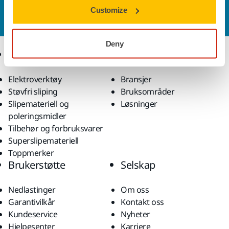
Vil du vite mer?
Ta kontakt
, så svarer støtteteamet
Customize
vårt på spørsmålene dine.
Deny
Produkter
Kunnskap
Elektroverktøy
Bransjer
Støvfri sliping
Bruksområder
Slipemateriell og
Løsninger
poleringsmidler
Tilbehør og forbruksvarer
Superslipemateriell
Toppmerker
Brukerstøtte
Selskap
Nedlastinger
Om oss
Garantivilkår
Kontakt oss
Kundeservice
Nyheter
Hjelpesenter
Karriere